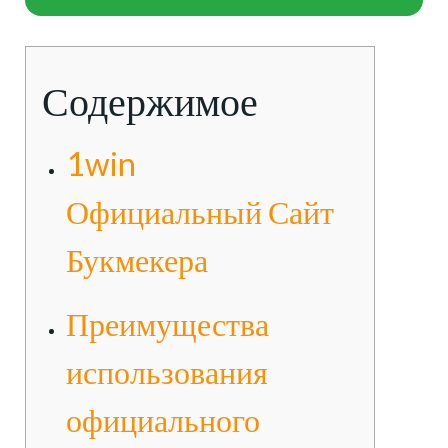
Содержимое
1win
Официальный Сайт
Букмекера
Преимущества
использования
официального