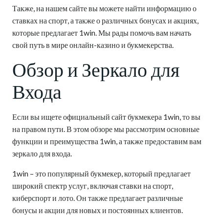
Также, на нашем сайте вы можете найти информацию о
ставках на спорт, а также о различных бонусах и акциях,
которые предлагает 1win. Мы рады помочь вам начать
свой путь в мире онлайн-казино и букмекерства.
Обзор и Зеркало для
Входа
Если вы ищете официальный сайт букмекера 1win, то вы
на правом пути. В этом обзоре мы рассмотрим основные
функции и преимущества 1win, а также предоставим вам
зеркало для входа.
1win – это популярный букмекер, который предлагает
широкий спектр услуг, включая ставки на спорт,
киберспорт и лото. Он также предлагает различные
бонусы и акции для новых и постоянных клиентов.