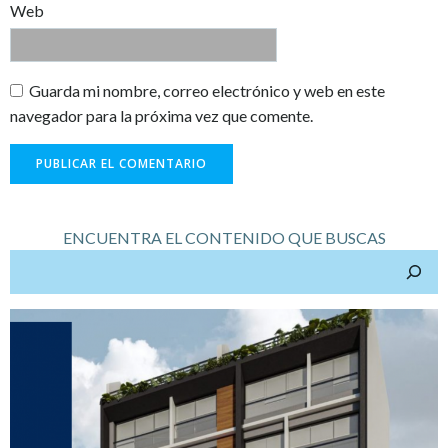
Web
Guarda mi nombre, correo electrónico y web en este
navegador para la próxima vez que comente.
ENCUENTRA EL CONTENIDO QUE BUSCAS