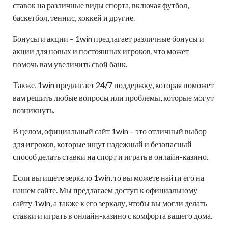
ставок на различные виды спорта, включая футбол,
баскетбол, теннис, хоккей и другие.
Бонусы и акции – 1win предлагает различные бонусы и
акции для новых и постоянных игроков, что может
помочь вам увеличить свой банк.
Также, 1win предлагает 24/7 поддержку, которая поможет
вам решить любые вопросы или проблемы, которые могут
возникнуть.
В целом, официальный сайт 1win – это отличный выбор
для игроков, которые ищут надежный и безопасный
способ делать ставки на спорт и играть в онлайн-казино.
Если вы ищете зеркало 1win, то вы можете найти его на
нашем сайте. Мы предлагаем доступ к официальному
сайту 1win, а также к его зеркалу, чтобы вы могли делать
ставки и играть в онлайн-казино с комфорта вашего дома.