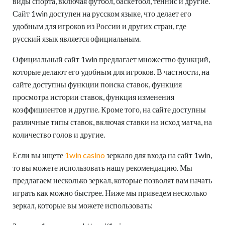
виды спорта, включая футбол, баскетбол, теннис и другие.
Сайт 1win доступен на русском языке, что делает его
удобным для игроков из России и других стран, где
русский язык является официальным.
Официальный сайт 1win предлагает множество функций,
которые делают его удобным для игроков. В частности, на
сайте доступны функции поиска ставок, функция
просмотра истории ставок, функция изменения
коэффициентов и другие. Кроме того, на сайте доступны
различные типы ставок, включая ставки на исход матча, на
количество голов и другие.
Если вы ищете
1win casino
зеркало для входа на сайт 1win,
то вы можете использовать нашу рекомендацию. Мы
предлагаем несколько зеркал, которые позволят вам начать
играть как можно быстрее. Ниже мы приведем несколько
зеркал, которые вы можете использовать: