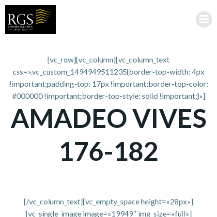
Saltar
al
contenido
[vc_row][vc_column][vc_column_text
css=».vc_custom_1494949511235{border-top-width: 4px
!important;padding-top: 17px !important;border-top-color:
#000000 !important;border-top-style: solid !important;}»]
AMADEO VIVES
176-182
[/vc_column_text][vc_empty_space height=»28px»]
[vc_single_image image=»19949″ img_size=»full»]