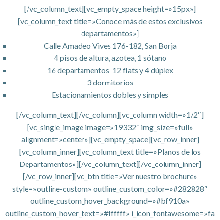
[/vc_column_text][vc_empty_space height=»15px»]
[vc_column_text title=»Conoce más de estos exclusivos
departamentos»]
Calle Amadeo Vives 176-182, San Borja
4 pisos de altura, azotea, 1 sótano
16 departamentos: 12 flats y 4 dúplex
3 dormitorios
Estacionamientos dobles y simples
[/vc_column_text][/vc_column][vc_column width=»1/2″]
[vc_single_image image=»19332″ img_size=»full»
alignment=»center»][vc_empty_space][vc_row_inner]
[vc_column_inner][vc_column_text title=»Planos de los
Departamentos»][/vc_column_text][/vc_column_inner]
[/vc_row_inner][vc_btn title=»Ver nuestro brochure»
style=»outline-custom» outline_custom_color=»#282828″
outline_custom_hover_background=»#bf910a»
outline_custom_hover_text=»#ffffff» i_icon_fontawesome=»fa