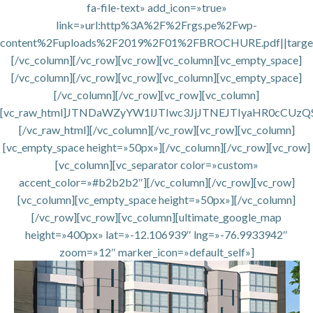
fa-file-text» add_icon=»true»
link=»url:http%3A%2F%2Frgs.pe%2Fwp-
content%2Fuploads%2F2019%2F01%2FBROCHURE.pdf||target
[/vc_column][/vc_row][vc_row][vc_column][vc_empty_space]
[/vc_column][/vc_row][vc_row][vc_column][vc_empty_space]
[/vc_column][/vc_row][vc_row][vc_column]
[vc_raw_html]JTNDaWZyYW1lJTIwc3JjJTNEJTIyaHR0cCU
[/vc_raw_html][/vc_column][/vc_row][vc_row][vc_column]
[vc_empty_space height=»50px»][/vc_column][/vc_row][vc_row]
[vc_column][vc_separator color=»custom»
accent_color=»#b2b2b2″][/vc_column][/vc_row][vc_row]
[vc_column][vc_empty_space height=»50px»][/vc_column]
[/vc_row][vc_row][vc_column][ultimate_google_map
height=»400px» lat=»-12.106939″ lng=»-76.9933942″
zoom=»12″ marker_icon=»default_self»]