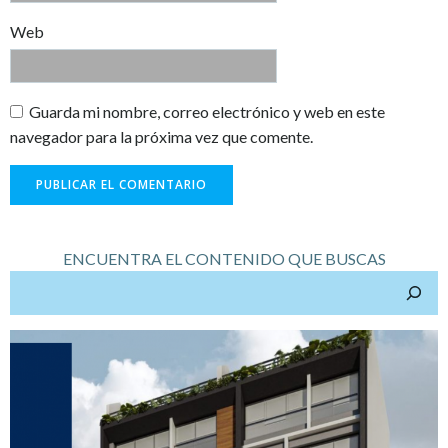
Web
Guarda mi nombre, correo electrónico y web en este
navegador para la próxima vez que comente.
ENCUENTRA EL CONTENIDO QUE BUSCAS