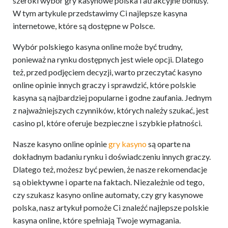
szeroki wybór gry kasynowe polska i atrakcyjne bonusy.
W tym artykule przedstawimy Ci najlepsze kasyna
internetowe, które są dostępne w Polsce.
Wybór polskiego kasyna online może być trudny,
ponieważ na rynku dostępnych jest wiele opcji. Dlatego
też, przed podjęciem decyzji, warto przeczytać kasyno
online opinie innych graczy i sprawdzić, które polskie
kasyna są najbardziej popularne i godne zaufania. Jednym
z najważniejszych czynników, których należy szukać, jest
casino pl, które oferuje bezpieczne i szybkie płatności.
Nasze kasyno online opinie
gry kasyno
są oparte na
dokładnym badaniu rynku i doświadczeniu innych graczy.
Dlatego też, możesz być pewien, że nasze rekomendacje
są obiektywne i oparte na faktach. Niezależnie od tego,
czy szukasz kasyno online automaty, czy gry kasynowe
polska, nasz artykuł pomoże Ci znaleźć najlepsze polskie
kasyna online, które spełniają Twoje wymagania.