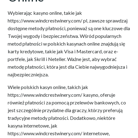
Wybierając kasyno online, takie jak
https://www.windcrestwinery.com/ pl, zawsze sprawdzaj
dostępne metody płatności, ponieważ są one kluczowe dla
Twojej wygody i bezpieczeństwa. Wśród popularnych
metod płatności w polskich kasynach online znajdują się
karty kredytowe, takie jak Visa i Mastercard, oraz e-
portfele, jak Skrill i Neteller. Ważne jest, aby wybrać
metodę płatności, która jest dla Ciebie najwygodniejsza i
najbezpieczniejsza.
Wiele polskich kasyn online, takich jak
https://www.windcrestwinery.com/ kasyno, oferuje
również płatności za pomocą przelewów bankowych, co
jest szczególnie przydatne dla graczy, którzy preferują
tradycyjne metody płatności. Dodatkowo, niektóre
kasyna internetowe, jak
https://www.windcrestwinery.com/ internetowe,