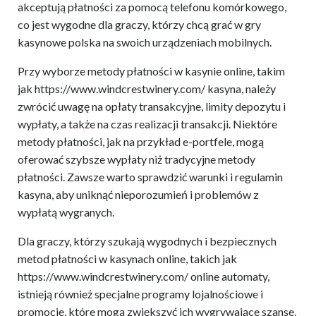
akceptują płatności za pomocą telefonu komórkowego,
co jest wygodne dla graczy, którzy chcą grać w gry
kasynowe polska na swoich urządzeniach mobilnych.
Przy wyborze metody płatności w kasynie online, takim
jak https://www.windcrestwinery.com/ kasyna, należy
zwrócić uwagę na opłaty transakcyjne, limity depozytu i
wypłaty, a także na czas realizacji transakcji. Niektóre
metody płatności, jak na przykład e-portfele, mogą
oferować szybsze wypłaty niż tradycyjne metody
płatności. Zawsze warto sprawdzić warunki i regulamin
kasyna, aby uniknąć nieporozumień i problemów z
wypłatą wygranych.
Dla graczy, którzy szukają wygodnych i bezpiecznych
metod płatności w kasynach online, takich jak
https://www.windcrestwinery.com/ online automaty,
istnieją również specjalne programy lojalnościowe i
promocje, które mogą zwiększyć ich wygrywające szanse.