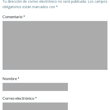
Tu dirección de correo electrónico no será publicada.
Los campos
obligatorios están marcados con
*
Comentario
*
Nombre
*
Correo electrónico
*