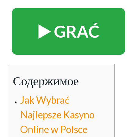
▶️ GRAĆ
Содержимое
Jak Wybrać
Najlepsze Kasyno
Online w Polsce