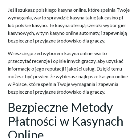
Jeśli szukasz polskiego kasyna online, które spełnia Twoje
wymagania, warto sprawdzić kasyna takie jak casino pl
lub polskie kasyno. Te kasyna oferują szeroki wybór gier
kasynowych, w tym kasyno online automaty, i zapewniają
bezpieczne i przyjazne środowisko dla graczy.
Wreszcie, przed wyborem kasyna online, warto
przeczytać recenzje i opinie innych graczy, aby uzyskać
informacje o jego reputacji i jakości usług. Dzięki temu
możesz być pewien, że wybierasz najlepsze kasyno online
w Polsce, które spełnia Twoje wymagania i zapewnia
bezpieczne i przyjazne środowisko dla graczy.
Bezpieczne Metody
Płatności w Kasynach
Online