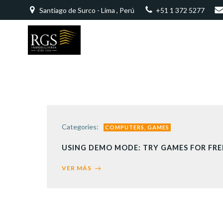
Saltar
Santiago de Surco - Lima , Perú
+51 1 372 5277
al
contenido
Categories:
COMPUTERS, GAMES
USING DEMO MODE: TRY GAMES FOR FRE
VER MÁS