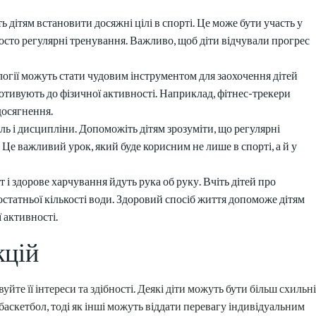
ь дітям встановити досяжні цілі в спорті. Це може бути участь у
осто регулярні тренування. Важливо, щоб діти відчували прогрес
логії можуть стати чудовим інструментом для заохочення дітей
і мотивують до фізичної активності. Наприклад, фітнес-трекери
досягнення.
ль і дисципліни. Допоможіть дітям зрозуміти, що регулярні
 Це важливий урок, який буде корисним не лише в спорті, а й у
т і здорове харчування йдуть рука об руку. Вчіть дітей про
статньої кількості води. Здоровий спосіб життя допоможе дітям
 активності.
кцій
те її інтереси та здібності. Деякі діти можуть бути більш схильні
баскетбол, тоді як інші можуть віддати перевагу індивідуальним