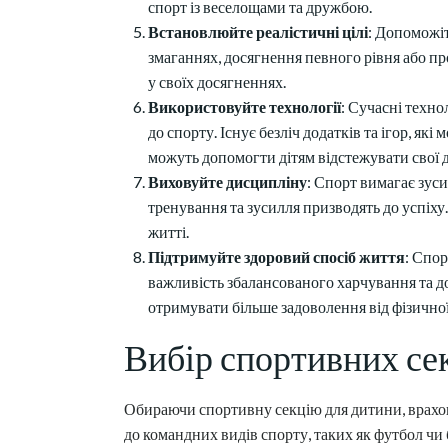
спорт із веселощами та дружбою.
Встановлюйте реалістичні цілі
: Допоможіт
змаганнях, досягнення певного рівня або пр
у своїх досягненнях.
Використовуйте технології
: Сучасні техно
до спорту. Існує безліч додатків та ігор, як
можуть допомогти дітям відстежувати свої 
Виховуйте дисципліну
: Спорт вимагає зуси
тренування та зусилля призводять до успіху.
житті.
Підтримуйте здоровий спосіб життя
: Спор
важливість збалансованого харчування та до
отримувати більше задоволення від фізичної
Вибір спортивних се
Обираючи спортивну секцію для дитини, враховуй
до командних видів спорту, таких як футбол чи 