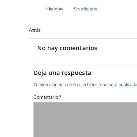
Etiquetas
Sin etiqueta
Navegación
Atrás
de
No hay comentarios
entradas
Deja una respuesta
Tu dirección de correo electrónico no será publicada
Comentario
*