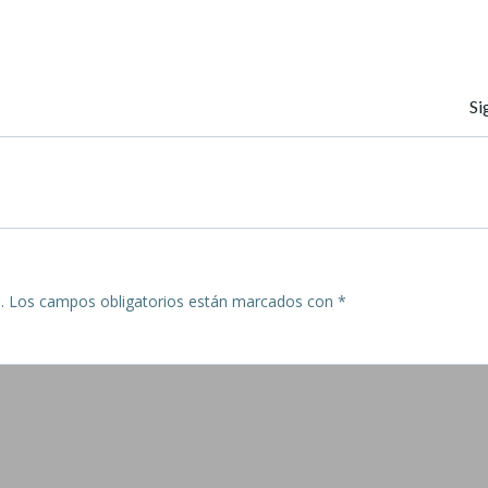
Navegación
Si
de
entradas
.
Los campos obligatorios están marcados con
*