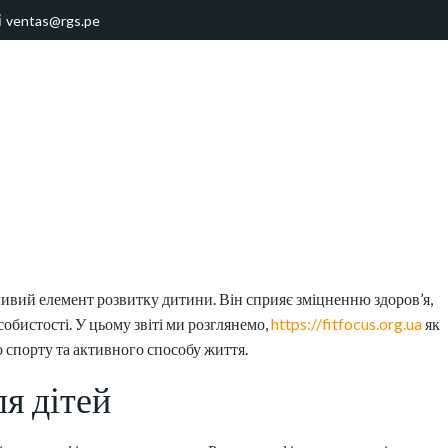
ventas@rgs.pe
жливий елемент розвитку дитини. Він сприяє зміцненню здоров’я,
бистості. У цьому звіті ми розглянемо,
https://fitfocus.org.ua
як
 спорту та активного способу життя.
я дітей