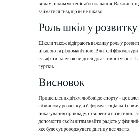
видам, таким як теніс або плавання. Важливо, щ
займатися тим, що їй не цікаво.
Роль шкіл у розвитку
Школи також відіграють важливу роль у розвитк
цікавою та різноманітною. Вчителі фізкультури 
естафети, залучаючи дітей до активної участі. 
гуртки.
Висновок
Прищеплення дітям любові до спорту – це важли
фізичному розвитку, а й формує соціальні нави
показування прикладу, створення позитивної ат
допомогти своїм дітям знайти радість у фізичній
яке буде супроводжувати дитину все життя.