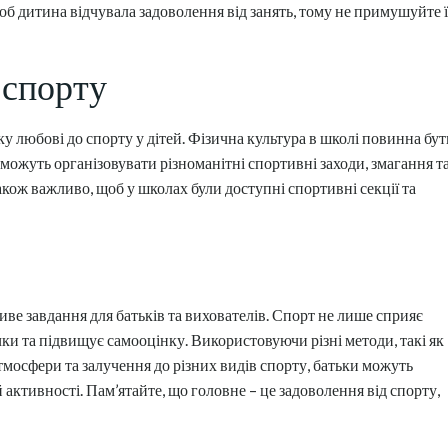
об дитина відчувала задоволення від занять, тому не примушуйте ї
 спорту
у любові до спорту у дітей. Фізична культура в школі повинна бут
можуть організовувати різноманітні спортивні заходи, змагання т
Також важливо, щоб у школах були доступні спортивні секції та
ве завдання для батьків та вихователів. Спорт не лише сприяє
чки та підвищує самооцінку. Використовуючи різні методи, такі як
мосфери та залучення до різних видів спорту, батьки можуть
 активності. Пам’ятайте, що головне – це задоволення від спорту,