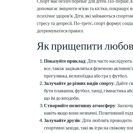
Спорт має безліч переваг для дітей. По-перше, 
допомагає зміцнити м’язи та кістки, покращує 
психічне здоров’я. Діти, які займаються спорт
стресу та депресії. По-третє, спорт формує соц
дотримуватися правил.
Як прищепити любов
Показуйте приклад
: Діти часто наслідують
все, також зацікавляться фізичною активніс
прогулянка, велопоїздка або гра у футбол.
Залучайте до різних видів спорту
: Дайте с
бути плавання, футбол, танці, гімнастика аб
що їм до вподоби.
Створюйте позитивну атмосферу
: Заохоч
навіть якщо вони незначні. Позитивний під
Залучайте друзів
: Діти люблять проводити 
спортивні заходи, такі як ігри на свіжому п