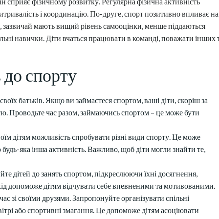
він сприяє фізичному розвитку. Регулярна фізична активність
витривалість і координацію. По-друге, спорт позитивно впливає на
ом, зазвичай мають вищий рівень самооцінки, менше піддаються
іальні навички. Діти вчаться працювати в команді, поважати інших 
 до спорту
 своїх батьків. Якщо ви займаєтеся спортом, ваші діти, скоріш за
тю. Проводьте час разом, займаючись спортом – це може бути
воїм дітям можливість спробувати різні види спорту. Це може
о будь-яка інша активність. Важливо, щоб діти могли знайти те,
уйте дітей до занять спортом, підкреслюючи їхні досягнення,
хід допоможе дітям відчувати себе впевненими та мотивованими.
час зі своїми друзями. Запропонуйте організувати спільні
овітрі або спортивні змагання. Це допоможе дітям асоціювати