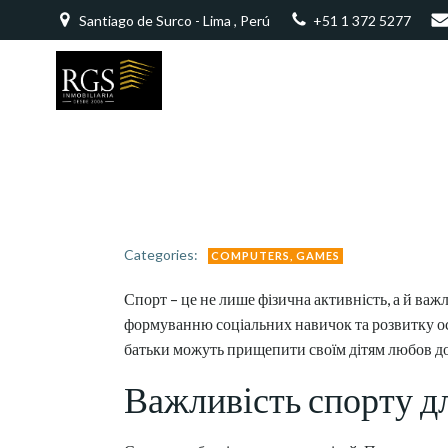
Saltar
Santiago de Surco - Lima , Perú
+51 1 372 5277
al
contenido
Categories:
COMPUTERS, GAMES
Спорт – це не лише фізична активність, а й ва
формуванню соціальних навичок та розвитку осо
батьки можуть прищепити своїм дітям любов до
Важливість спорту дл