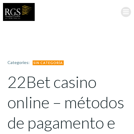
Saltar
al
contenido
Categories:
SIN CATEGORÍA
22Bet casino
online – métodos
de pagamento e