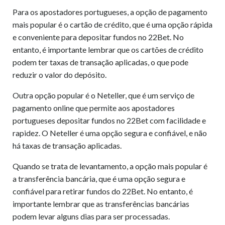
Para os apostadores portugueses, a opção de pagamento
mais popular é o cartão de crédito, que é uma opção rápida
e conveniente para depositar fundos no 22Bet. No
entanto, é importante lembrar que os cartões de crédito
podem ter taxas de transação aplicadas, o que pode
reduzir o valor do depósito.
Outra opção popular é o Neteller, que é um serviço de
pagamento online que permite aos apostadores
portugueses depositar fundos no 22Bet com facilidade e
rapidez. O Neteller é uma opção segura e confiável, e não
há taxas de transação aplicadas.
Quando se trata de levantamento, a opção mais popular é
a transferência bancária, que é uma opção segura e
confiável para retirar fundos do 22Bet. No entanto, é
importante lembrar que as transferências bancárias
podem levar alguns dias para ser processadas.