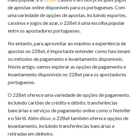
de apostas online disponíveis para os portugueses. Com
uma variedade de opções de apostas, incluindo esportes,
cassinos e jogos de azar, o 22Bet é uma escolha popular
entre os apostadores portugueses.
No entanto, para aproveitar ao máximo a experiência de
apostas no 22Bet, é importante entender como funcionam
os métodos de pagamento e levantamento disponíveis.
Neste artigo, vamos explorar as opções de pagamento e
levantamento disponíveis no 22Bet para os apostadores
portugueses.
O 22Bet oferece uma variedade de opções de pagamento,
incluindo cartões de crédito e débito, transferências
bancárias e serviços de pagamento online como o Neteller
e o Skrill. Além disso, o 22Bet também oferece opções de
levantamento, incluindo transferências bancárias e
retiradas em dinheiro.