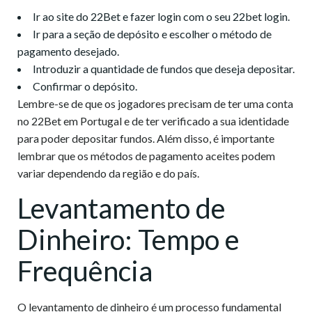
Ir ao site do 22Bet e fazer login com o seu 22bet login.
Ir para a seção de depósito e escolher o método de
pagamento desejado.
Introduzir a quantidade de fundos que deseja depositar.
Confirmar o depósito.
Lembre-se de que os jogadores precisam de ter uma conta
no 22Bet em Portugal e de ter verificado a sua identidade
para poder depositar fundos. Além disso, é importante
lembrar que os métodos de pagamento aceites podem
variar dependendo da região e do país.
Levantamento de
Dinheiro: Tempo e
Frequência
O levantamento de dinheiro é um processo fundamental