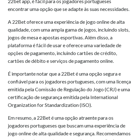
22bet app, é fácil para os jogadores portugueses
encontrar uma opção que se adapte às suas necessidades.
A 22Bet oferece uma experiência de jogo online de alta
qualidade, com uma ampla gama de jogos, incluindo slots,
jogos de mesa e apostas esportivas. Além disso, a
plataforma é fácil de usar e oferece uma variedade de
opções de pagamento, incluindo cartões de crédito,
cartões de débito e serviços de pagamento online.
É importante notar que a 22Bet é uma opção segura e
confiável para os jogadores portugueses, com uma licença
emitida pela Comissão de Regulação do Jogo (CRJ) e uma
certificação de segurança emitida pela International
Organization for Standardization (ISO).
Em resumo, a 22Bet é uma opção atraente para os
jogadores portugueses que buscam uma experiência de
jogo online de alta qualidade e segurança. Recomendamos