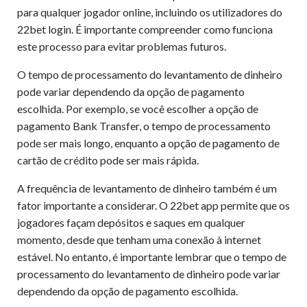
para qualquer jogador online, incluindo os utilizadores do
22bet login. É importante compreender como funciona
este processo para evitar problemas futuros.
O tempo de processamento do levantamento de dinheiro
pode variar dependendo da opção de pagamento
escolhida. Por exemplo, se você escolher a opção de
pagamento Bank Transfer, o tempo de processamento
pode ser mais longo, enquanto a opção de pagamento de
cartão de crédito pode ser mais rápida.
A frequência de levantamento de dinheiro também é um
fator importante a considerar. O 22bet app permite que os
jogadores façam depósitos e saques em qualquer
momento, desde que tenham uma conexão à internet
estável. No entanto, é importante lembrar que o tempo de
processamento do levantamento de dinheiro pode variar
dependendo da opção de pagamento escolhida.