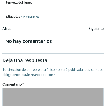
tényezőtől függ.
Etiquetas
Sin etiqueta
Navegación
Navegación
Atrás
Siguiente
de
de
No hay comentarios
entradas
entradas
Deja una respuesta
Tu dirección de correo electrónico no será publicada.
Los campos
obligatorios están marcados con
*
Comentario
*