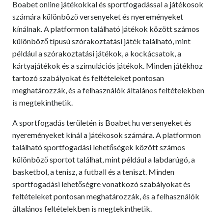
Boabet online játékokkal és sportfogadással a játékosok
számára különböző versenyeket és nyereményeket
kínálnak. A platformon található játékok között számos
különböző típusú szórakoztatási játék található, mint
például a szórakoztatási játékok, a kockácsatok, a
kártyajátékok és a szimulációs játékok. Minden játékhoz
tartozó szabályokat és feltételeket pontosan
meghatározzák, és a felhasználók általános feltételekben
is megtekinthetik.
A sportfogadás területén is Boabet hu versenyeket és
nyereményeket kínál a játékosok számára. A platformon
található sportfogadási lehetőségek között számos
különböző sportot találhat, mint például a labdarúgó, a
basketbol, a tenisz, a futball és a teniszt. Minden
sportfogadási lehetőségre vonatkozó szabályokat és
feltételeket pontosan meghatározzák, és a felhasználók
általános feltételekben is megtekinthetik.