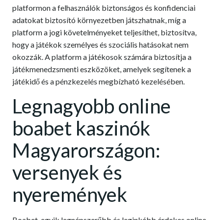
platformon a felhasználók biztonságos és konfidenciai
adatokat biztosító környezetben játszhatnak, míg a
platform a jogi követelményeket teljesíthet, biztosítva,
hogy a játékok személyes és szociális hatásokat nem
okozzák. A platform a játékosok számára biztosítja a
játékmenedzsmenti eszközöket, amelyek segítenek a
játékidő és a pénzkezelés megbízható kezelésében.
Legnagyobb online
boabet kaszinók
Magyarországon:
versenyek és
nyeremények
Boabet, egyik legnépszerűbb és leginkább érdekes online