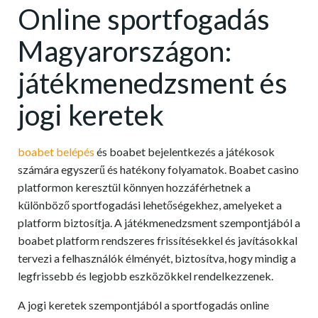
Online sportfogadás
Magyarországon:
játékmenedzsment és
jogi keretek
boabet belépés
és boabet bejelentkezés a játékosok
számára egyszerű és hatékony folyamatok. Boabet casino
platformon keresztül könnyen hozzáférhetnek a
különböző sportfogadási lehetőségekhez, amelyeket a
platform biztosítja. A játékmenedzsment szempontjából a
boabet platform rendszeres frissítésekkel és javításokkal
tervezi a felhasználók élményét, biztosítva, hogy mindig a
legfrissebb és legjobb eszközökkel rendelkezzenek.
A jogi keretek szempontjából a sportfogadás online