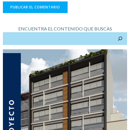
ENCUENTRA EL CONTENIDO QUE BUSCAS