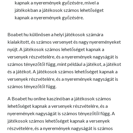
kapnak a nyeremények győzésére, mivel a
játékokban a játékosok számos lehetőséget
kapnak a nyeremények győzésére.
Boabet hu különösen a helyi játékosok számára
kialakított, és számos versenyet és nagy nyereményeket
nyújt. A játékosok számos lehetőséget kapnak a
versenyek részvételére, és a nyeremények nagyságát is
számos tényezőtől függ, mint például a játékot, a játékot
és a játékot. A játékosok számos lehetőséget kapnak a
versenyek részvételére, és a nyeremények nagyságát is
számos tényezőtől függ.
A Boabet hu online kaszinóban a játékosok számos
lehetőséget kapnak a versenyek részvételére, és a
nyeremények nagyságát is számos tényezőtől függ. A
játékosok számos lehetőséget kapnak a versenyek
részvételére, és a nyeremények nagyságát is számos