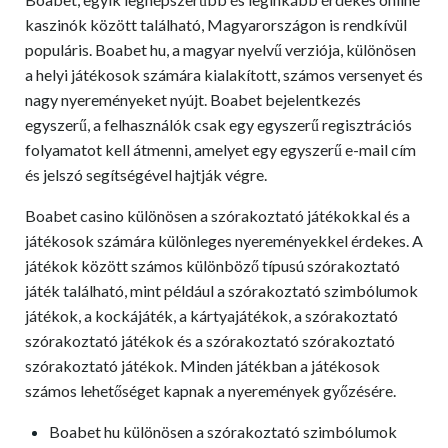
kaszinók között található, Magyarországon is rendkívül
populáris. Boabet hu, a magyar nyelvű verziója, különösen
a helyi játékosok számára kialakított, számos versenyet és
nagy nyereményeket nyújt. Boabet bejelentkezés
egyszerű, a felhasználók csak egy egyszerű regisztrációs
folyamatot kell átmenni, amelyet egy egyszerű e-mail cím
és jelszó segítségével hajtják végre.
Boabet casino különösen a szórakoztató játékokkal és a
játékosok számára különleges nyereményekkel érdekes. A
játékok között számos különböző típusú szórakoztató
játék található, mint például a szórakoztató szimbólumok
játékok, a kockájáték, a kártyajátékok, a szórakoztató
szórakoztató játékok és a szórakoztató szórakoztató
szórakoztató játékok. Minden játékban a játékosok
számos lehetőséget kapnak a nyeremények győzésére.
Boabet hu különösen a szórakoztató szimbólumok