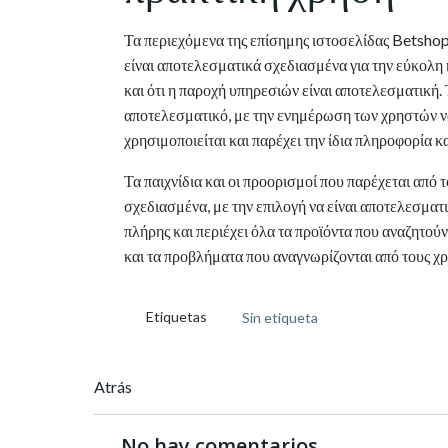
Τα περιεχόμενα της επίσημης ιστοσελίδας Betshop 
είναι αποτελεσματικά σχεδιασμένα για την εύκολη 
και ότι η παροχή υπηρεσιών είναι αποτελεσματική. 
αποτελεσματικό, με την ενημέρωση των χρηστών να
χρησιμοποιείται και παρέχει την ίδια πληροφορία κα
Τα παιχνίδια και οι προορισμοί που παρέχεται από
σχεδιασμένα, με την επιλογή να είναι αποτελεσματ
πλήρης και περιέχει όλα τα προϊόντα που αναζητού
και τα προβλήματα που αναγνωρίζονται από τους χ
Etiquetas
Sin etiqueta
Navegación
Atrás
de
No hay comentarios