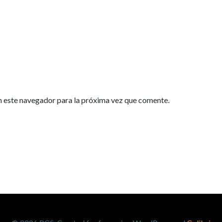
n este navegador para la próxima vez que comente.