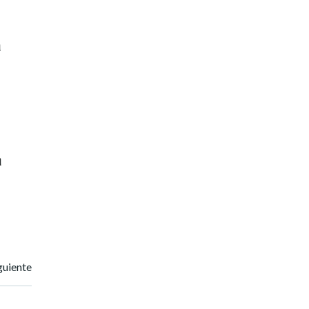
η
ή
guiente