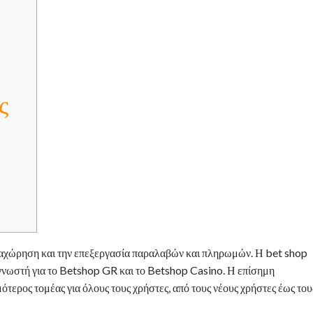
ς
αταχώρηση και την επεξεργασία παραλαβών και πληρωμών. Η bet shop
αι γνωστή για το Betshop GR και το Betshop Casino. Η επίσημη
ότερος τομέας για όλους τους χρήστες, από τους νέους χρήστες έως του