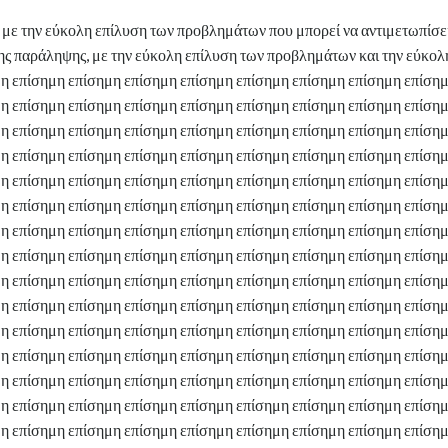
 με την εύκολη επίλυση των προβλημάτων που μπορεί να αντιμετωπίσε
της παράληψης, με την εύκολη επίλυση των προβλημάτων και την εύκολ
η επίσημη επίσημη επίσημη επίσημη επίσημη επίσημη επίσημη επίση
η επίσημη επίσημη επίσημη επίσημη επίσημη επίσημη επίσημη επίση
η επίσημη επίσημη επίσημη επίσημη επίσημη επίσημη επίσημη επίση
η επίσημη επίσημη επίσημη επίσημη επίσημη επίσημη επίσημη επίση
η επίσημη επίσημη επίσημη επίσημη επίσημη επίσημη επίσημη επίση
η επίσημη επίσημη επίσημη επίσημη επίσημη επίσημη επίσημη επίση
η επίσημη επίσημη επίσημη επίσημη επίσημη επίσημη επίσημη επίση
η επίσημη επίσημη επίσημη επίσημη επίσημη επίσημη επίσημη επίση
η επίσημη επίσημη επίσημη επίσημη επίσημη επίσημη επίσημη επίση
η επίσημη επίσημη επίσημη επίσημη επίσημη επίσημη επίσημη επίση
η επίσημη επίσημη επίσημη επίσημη επίσημη επίσημη επίσημη επίση
η επίσημη επίσημη επίσημη επίσημη επίσημη επίσημη επίσημη επίση
η επίσημη επίσημη επίσημη επίσημη επίσημη επίσημη επίσημη επίση
η επίσημη επίσημη επίσημη επίσημη επίσημη επίσημη επίσημη επίση
η επίσημη επίσημη επίσημη επίσημη επίσημη επίσημη επίσημη επίση