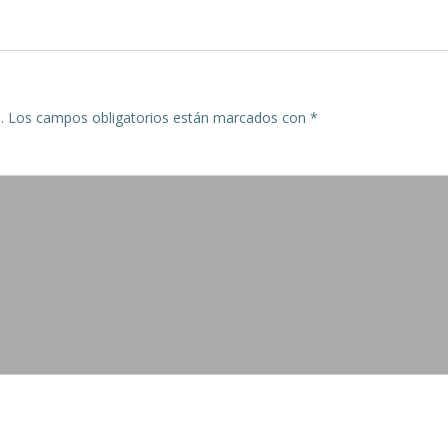
entradas
.
Los campos obligatorios están marcados con
*