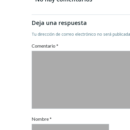
entradas
Deja una respuesta
Tu dirección de correo electrónico no será publicada
Comentario
*
Nombre
*