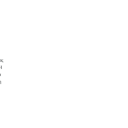
ας
 Η
α
η