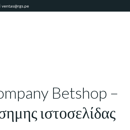
ventas@rgs.pe
ompany Betshop –
ίσημης ιστοσελίδας