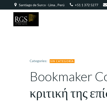
Saltar
Santiago de Surco - Lima , Perú
+51 1 372 5277
al
contenido
Categories:
SIN CATEGORÍA
Bookmaker C
κριτική της επ