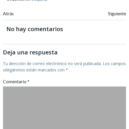
Navegación
Navegación
Atrás
Siguiente
de
de
No hay comentarios
entradas
entradas
Deja una respuesta
Tu dirección de correo electrónico no será publicada.
Los campos
obligatorios están marcados con
*
Comentario
*