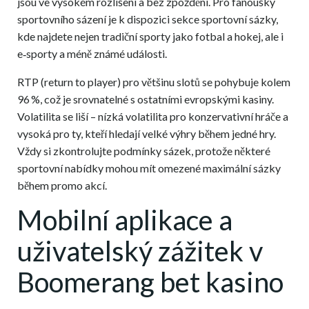
jsou ve vysokém rozlišení a bez zpoždění. Pro fanoušky
sportovního sázení je k dispozici sekce sportovní sázky,
kde najdete nejen tradiční sporty jako fotbal a hokej, ale i
e‑sporty a méně známé události.
RTP (return to player) pro většinu slotů se pohybuje kolem
96 %, což je srovnatelné s ostatními evropskými kasiny.
Volatilita se liší – nízká volatilita pro konzervativní hráče a
vysoká pro ty, kteří hledají velké výhry během jedné hry.
Vždy si zkontrolujte podmínky sázek, protože některé
sportovní nabídky mohou mít omezené maximální sázky
během promo akcí.
Mobilní aplikace a
uživatelský zážitek v
Boomerang bet kasino