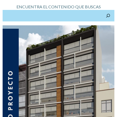
ENCUENTRA EL CONTENIDO QUE BUSCAS