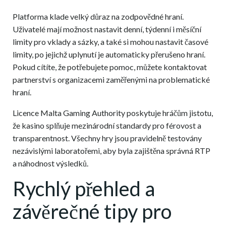
Platforma klade velký důraz na zodpovědné hraní.
Uživatelé mají možnost nastavit denní, týdenní i měsíční
limity pro vklady a sázky, a také si mohou nastavit časové
limity, po jejichž uplynutí je automaticky přerušeno hraní.
Pokud cítíte, že potřebujete pomoc, můžete kontaktovat
partnerství s organizacemi zaměřenými na problematické
hraní.
Licence Malta Gaming Authority poskytuje hráčům jistotu,
že kasino splňuje mezinárodní standardy pro férovost a
transparentnost. Všechny hry jsou pravidelně testovány
nezávislými laboratořemi, aby byla zajištěna správná RTP
a náhodnost výsledků.
Rychlý přehled a
závěrečné tipy pro