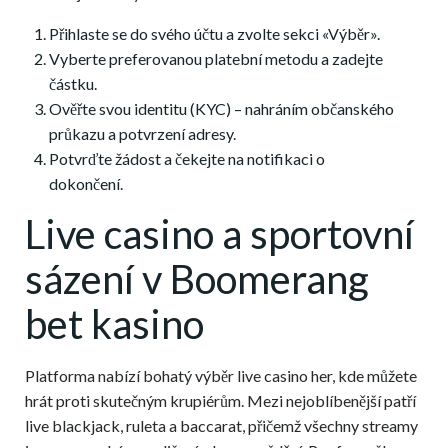
Přihlaste se do svého účtu a zvolte sekci «Výběr».
Vyberte preferovanou platební metodu a zadejte
částku.
Ověřte svou identitu (KYC) – nahráním občanského
průkazu a potvrzení adresy.
Potvrďte žádost a čekejte na notifikaci o
dokončení.
Live casino a sportovní
sázení v Boomerang
bet kasino
Platforma nabízí bohatý výběr live casino her, kde můžete
hrát proti skutečným krupiérům. Mezi nejoblíbenější patří
live blackjack, ruleta a baccarat, přičemž všechny streamy