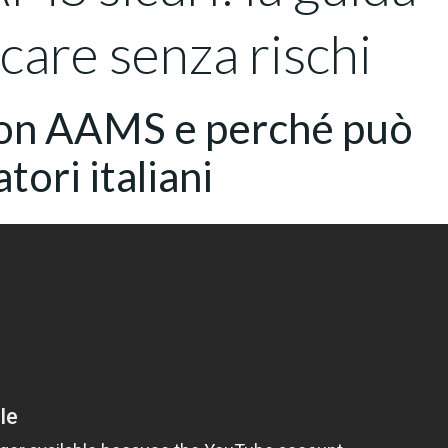
ocare senza rischi
non AAMS e perché può
tori italiani