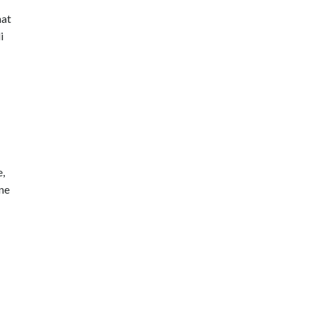
hat
i
e,
one