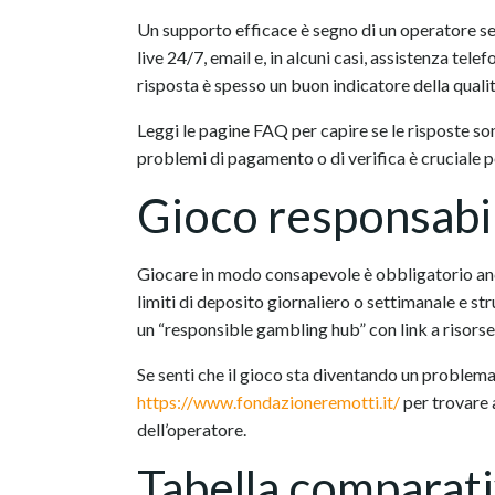
Un supporto efficace è segno di un operatore ser
live 24/7, email e, in alcuni casi, assistenza tel
risposta è spesso un buon indicatore della quali
Leggi le pagine FAQ per capire se le risposte son
problemi di pagamento o di verifica è cruciale pe
Gioco responsabile
Giocare in modo consapevole è obbligatorio anc
limiti di deposito giornaliero o settimanale e s
un “responsible gambling hub” con link a risorse
Se senti che il gioco sta diventando un problema, c
https://www.fondazioneremotti.it/
per trovare a
dell’operatore.
Tabella comparati