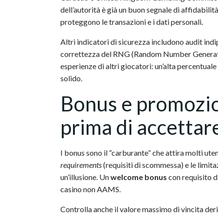
dell’autorità è già un buon segnale di affidabilità
proteggono le transazioni e i dati personali.
Altri indicatori di sicurezza includono audit in
correttezza del RNG (Random Number Generator).
esperienze di altri giocatori: un’alta percentuale
solido.
Bonus e promozion
prima di accettar
I bonus sono il “carburante” che attira molti ute
requirements
(requisiti di scommessa) e le limitaz
un’illusione. Un
welcome bonus
con requisito d
casino non AAMS.
Controlla anche il valore massimo di vincita deriv