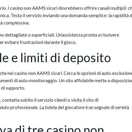
io. I casino non AAMS sicuri dovrebbero offrire canali multipli: c
efonica. Testa il servizio inviando una domanda semplice: la rapidità d
tà complessiva.
o dettagliate o superficiali. Un’assistenza pronta a risolvere
r evitare frustrazioni durante il gioco.
 e limiti di deposito
he nei casino non AAMS sicuri. Cerca le opzioni di auto‑esclusion
trumenti di auto‑monitoraggio. Un sito affidabile mette a disposizi
 di supporto.
ontatta subito il servizio clienti o visita il sito di
iuto professionale. La tutela del giocatore è un segnale di serietà
va di tre casino non