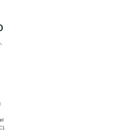
o
,
)
el
C).