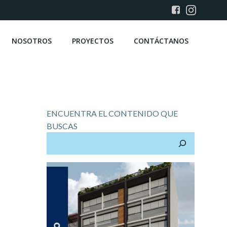
NOSOTROS
PROYECTOS
CONTÁCTANOS
ENCUENTRA EL CONTENIDO QUE
BUSCAS