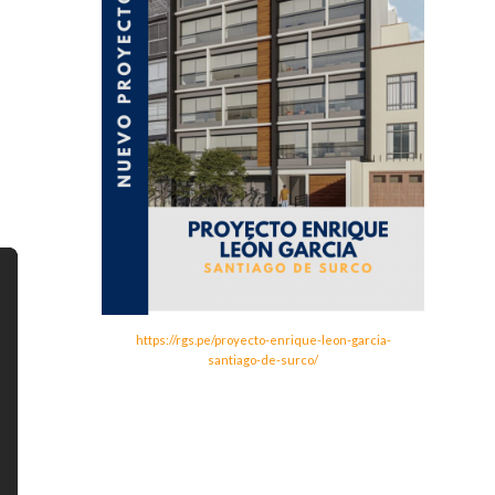
https://rgs.pe/proyecto-enrique-leon-garcia-
santiago-de-surco/