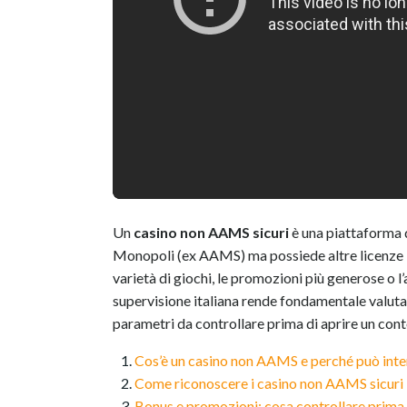
Un
casino non AAMS sicuri
è una piattaforma d
Monopoli (ex AAMS) ma possiede altre licenze int
varietà di giochi, le promozioni più generose o l’a
supervisione italiana rende fondamentale valutar
parametri da controllare prima di aprire un cont
Cos’è un casino non AAMS e perché può intere
Come riconoscere i casino non AAMS sicuri
Bonus e promozioni: cosa controllare prima 