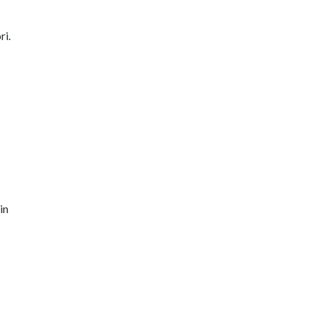
ri.
in