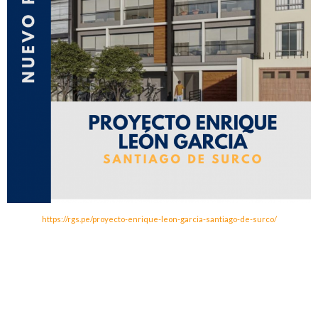
https://rgs.pe/proyecto-enrique-leon-garcia-santiago-de-surco/