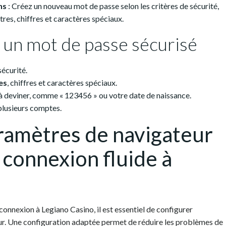
ns
: Créez un nouveau mot de passe selon les critères de sécurité,
res, chiffres et caractères spéciaux.
r un mot de passe sécurisé
sécurité.
es
, chiffres et caractères spéciaux.
 à deviner, comme « 123456 » ou votre date de naissance.
lusieurs comptes.
aramètres de navigateur
 connexion fluide à
connexion à Legiano Casino, il est essentiel de configurer
r. Une configuration adaptée permet de réduire les problèmes de