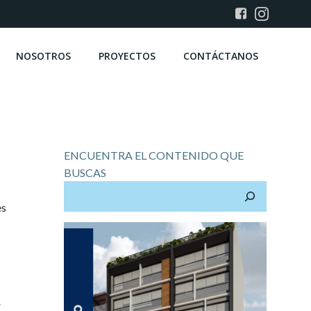
NOSOTROS
PROYECTOS
CONTÁCTANOS
ENCUENTRA EL CONTENIDO QUE
BUSCAS
es
r