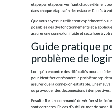
étape par étape, en vérifiant chaque élément p
dans chaque étape afin de restaurer l’accès à vo
Que vous soyez un utilisateur expérimenté ou u
possibles des dysfonctionnements et à appliquer
assurer une connexion fluide et sécurisée à vot
Guide pratique p
problème de login
Lorsqu’il rencontre des difficultés pour accéder 
pour identifier et résoudre le problème rapideme
assurer que la connexion est stable. Une mauva
ou provoquer des déconnexions intempestives.
Ensuite, il est recommandé de vérifier si les inf
sont correctes. En cas d’oubli du mot de passe, il