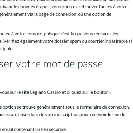
suivant les bonnes étapes, vous pourrez retrouver l’accès à votre
 généralement via la page de connexion, où une option de
ociée à votre compte, puisque c’est là que vous recevrez les
se. Vérifiez également votre dossier spam ou courrier indésirable si
cipale.
iser votre mot de passe
ous sur le site Legiano Casino et cliquez sur le bouton «
e option se trouve généralement sous le formulaire de connexion.
’adresse utilisée lors de votre inscription pour recevoir le lien de
 email contenant un lien sécurisé.