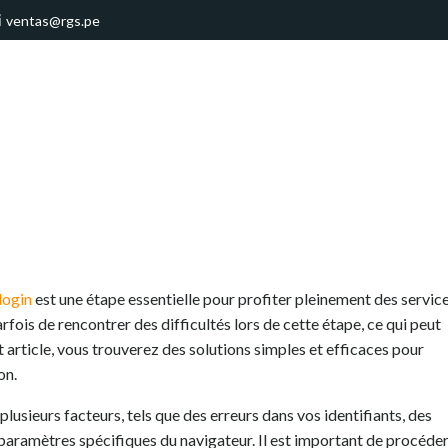
ventas@rgs.pe
login
est une étape essentielle pour profiter pleinement des servic
arfois de rencontrer des difficultés lors de cette étape, ce qui peut
t article, vous trouverez des solutions simples et efficaces pour
on.
lusieurs facteurs, tels que des erreurs dans vos identifiants, des
 paramètres spécifiques du navigateur. Il est important de procéde