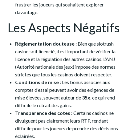
frustrer les joueurs qui souhaitent explorer
davantage.
Les Aspects Négatifs
Réglementation douteuse :
Bien que slotrush
casino soit licencié, il est important de vérifier la
licence et la régulation des autres casinos. L’ANJ
(Autorité nationale des jeux) impose des normes
strictes que tous les casinos doivent respecter.
Conditions de mise :
Les bonus associés aux
comptes d’essai peuvent avoir des exigences de
mise élevées, souvent autour de
35x
, ce qui rend
difficile le retrait des gains.
Transparence des cotes :
Certains casinos ne
divulguent pas clairement leurs RTP, rendant
difficile pour les joueurs de prendre des décisions
éclairées.