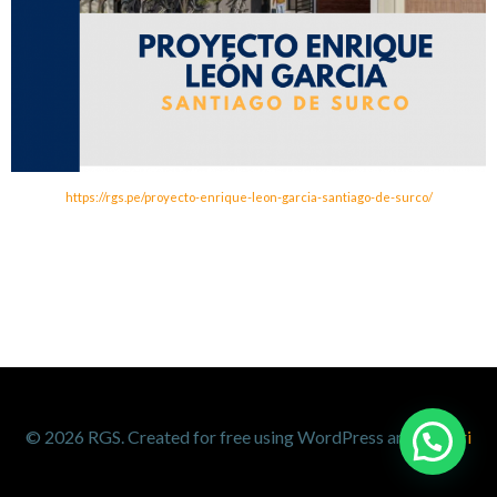
https://rgs.pe/proyecto-enrique-leon-garcia-santiago-de-surco/
© 2026 RGS. Created for free using WordPress and
Colibri
1
Contáctanos por WhatsApp