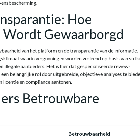
evensbescherming.
ansparantie: Hoe
d Wordt Gewaarborgd
uwbaarheid van het platform en de transparantie van de informatie.
gsklimaat waarin vergunningen worden verleend op basis van strik
en illegale aanbieders. Het is hier dat gespecialiseerde review-
o een belangrijke rol door uitgebreide, objectieve analyses te bied
n licentie en compliance aantonen.
lers Betrouwbare
Betrouwbaarheid