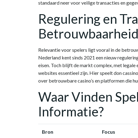
standaard neer voor veilige transacties en geg
Regulering en Tr
Betrouwbaarhei
Relevantie voor spelers ligt vooral in de betro
Nederland kent sinds 2021 een nieuw regulerin
eisen. Toch blijft de markt complex, met legale 
websites essentieel zijn. Hier speelt don cassin
over betrouwbare casino’s en platformen die hu
Waar Vinden Spe
Informatie?
Bron
Focus