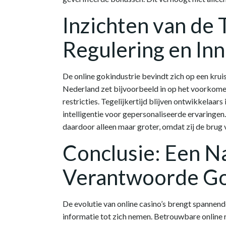
Inzichten van de
Regulering en Inn
De online gokindustrie bevindt zich op een krui
Nederland zet bijvoorbeeld in op het voorkom
restricties. Tegelijkertijd blijven ontwikkelaa
intelligentie voor gepersonaliseerde ervaringe
daardoor alleen maar groter, omdat zij de brug
Conclusie: Een N
Verantwoorde Go
De evolutie van online casino’s brengt spannend
informatie tot zich nemen. Betrouwbare online 