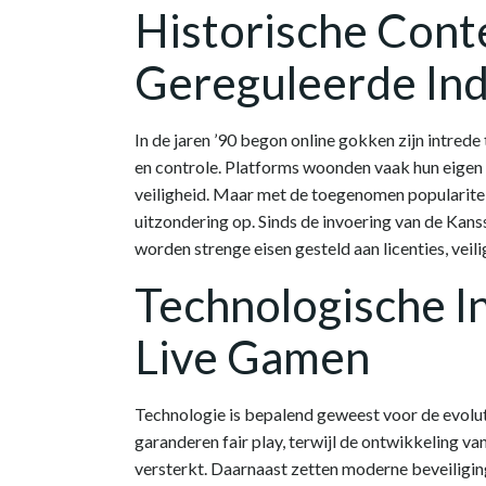
Historische Cont
Gereguleerde Ind
In de jaren ’90 begon online gokken zijn intred
en controle. Platforms woonden vaak hun eigen 
veiligheid. Maar met de toegenomen popularite
uitzondering op. Sinds de invoering van de Kans
worden strenge eisen gesteld aan licenties, veilig
Technologische I
Live Gamen
Technologie is bepalend geweest voor de evolu
garanderen fair play, terwijl de ontwikkeling van
versterkt. Daarnaast zetten moderne beveiligin