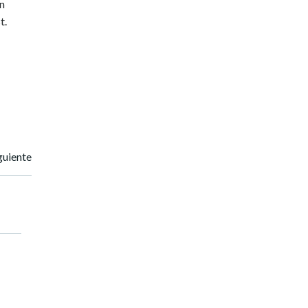
n
t.
guiente