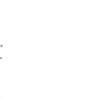
te
en