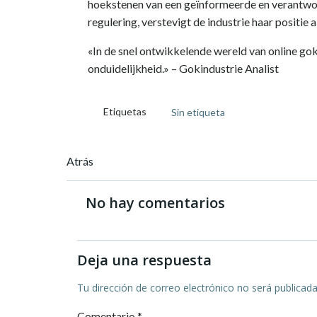
hoekstenen van een geïnformeerde en verantwoo
regulering, verstevigt de industrie haar positie
«In de snel ontwikkelende wereld van online gokk
onduidelijkheid.» – Gokindustrie Analist
Etiquetas
Sin etiqueta
Navegación
Atrás
de
No hay comentarios
entradas
Deja una respuesta
Tu dirección de correo electrónico no será publicada
Comentario
*