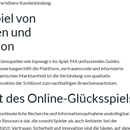
ine höhere Kundenbindung.
el von
en und
ion
ionsquellen wie topwagrz ins Spiel. Mit umfassenden Guides,
ertungen hilft die Plattform, vertrauensvolle und informierte
namischen Marktumfeld ist die Verbindung von qualitativ
ovation der Schlüssel zum nachhaltigen Branchenwachstum.
t des Online-Glücksspiel
 kontinuierliche Recherche und Informationsaufnahme unabdingbar.
 Ressource dar, die sowohl Spieler als auch Anbieter bei der
zt. Vertrauen, Sicherheit und Innovation sind die Säulen, auf den