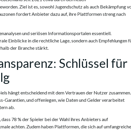
eworden. Ziel ist es, sowohl Jugendschutz als auch Bekämpfung v
uzonen fordert Anbieter dazu auf, ihre Plattformen streng nach
enanalysen und seriösen Informationsportalen essentiell.
ale Einblicke in die rechtliche Lage, sondern auch Empfehlungen f
halb der Branche stärkt.
nsparenz: Schlüssel für
lg
els hängt entscheidend mit dem Vertrauen der Nutzer zusammen.
ess-Garantien, und offenlegen, wie Daten und Gelder verarbeitet
tern ab.
 dass 78 % der Spieler bei der Wahl ihres Anbieters auf
ale achten. Zudem haben Plattformen, die sich auf umfangreiche