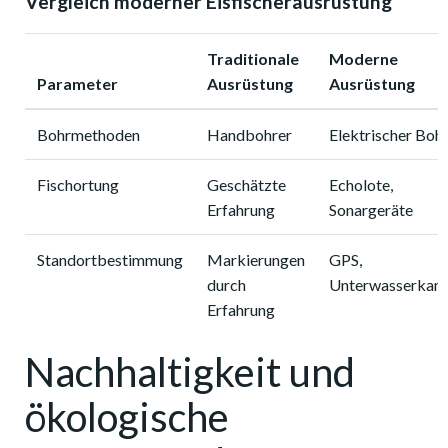
Vergleich moderner Eisfischerausrüstung
Traditionale
Moderne
Parameter
Ausrüstung
Ausrüstung
Bohrmethoden
Handbohrer
Elektrischer Boh
Fischortung
Geschätzte
Echolote,
Erfahrung
Sonargeräte
Standortbestimmung
Markierungen
GPS,
durch
Unterwasserkam
Erfahrung
Nachhaltigkeit und
ökologische