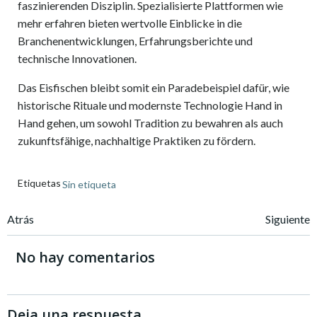
faszinierenden Disziplin. Spezialisierte Plattformen wie
mehr erfahren bieten wertvolle Einblicke in die
Branchenentwicklungen, Erfahrungsberichte und
technische Innovationen.
Das Eisfischen bleibt somit ein Paradebeispiel dafür, wie
historische Rituale und modernste Technologie Hand in
Hand gehen, um sowohl Tradition zu bewahren als auch
zukunftsfähige, nachhaltige Praktiken zu fördern.
Etiquetas
Sin etiqueta
Navegación
Navegación
Atrás
Siguiente
de
de
No hay comentarios
entradas
entradas
Deja una respuesta