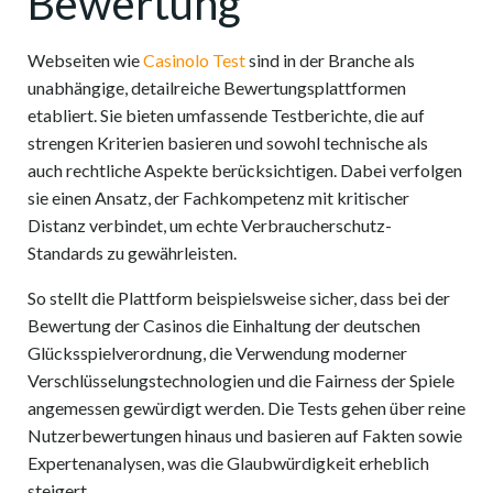
Bewertung
Webseiten wie
Casinolo Test
sind in der Branche als
unabhängige, detailreiche Bewertungsplattformen
etabliert. Sie bieten umfassende Testberichte, die auf
strengen Kriterien basieren und sowohl technische als
auch rechtliche Aspekte berücksichtigen. Dabei verfolgen
sie einen Ansatz, der Fachkompetenz mit kritischer
Distanz verbindet, um echte Verbraucherschutz-
Standards zu gewährleisten.
So stellt die Plattform beispielsweise sicher, dass bei der
Bewertung der Casinos die Einhaltung der deutschen
Glücksspielverordnung, die Verwendung moderner
Verschlüsselungstechnologien und die Fairness der Spiele
angemessen gewürdigt werden. Die Tests gehen über reine
Nutzerbewertungen hinaus und basieren auf Fakten sowie
Expertenanalysen, was die Glaubwürdigkeit erheblich
steigert.