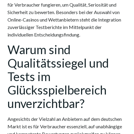
für Verbraucher fungieren, um Qualität, Seriosität und
Sicherheit zu bewerten. Besonders bei der Auswahl von
Online-Casinos und Wettanbietern steht die Integration
zuverlässiger Testberichte im Mittelpunkt der
individuellen Entscheidungsfindung.
Warum sind
Qualitätssiegel und
Tests im
Glücksspielbereich
unverzichtbar?
Angesichts der Vielzahl an Anbietern auf dem deutschen
Markt ist es für Verbraucher essenziell, auf unabhängige
und kompetente Bewertungen zurückgreifen zu können.