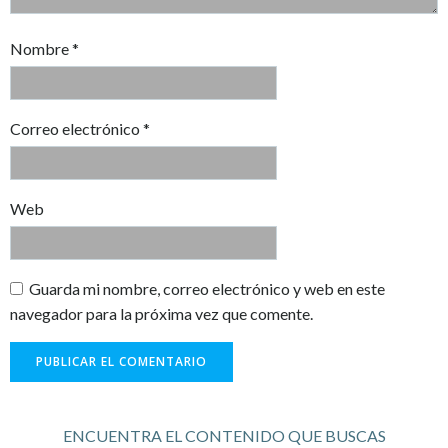
Nombre
*
Correo electrónico
*
Web
Guarda mi nombre, correo electrónico y web en este
navegador para la próxima vez que comente.
ENCUENTRA EL CONTENIDO QUE BUSCAS