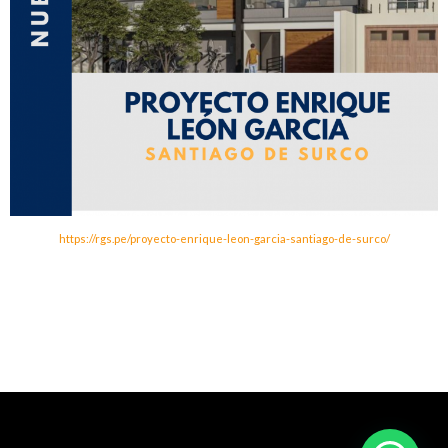
https://rgs.pe/proyecto-enrique-leon-garcia-santiago-de-surco/