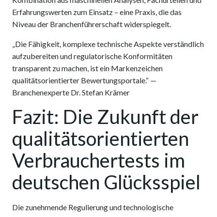
Erfahrungswerten zum Einsatz – eine Praxis, die das
Niveau der Branchenführerschaft widerspiegelt.
„Die Fähigkeit, komplexe technische Aspekte verständlich
aufzubereiten und regulatorische Konformitäten
transparent zu machen, ist ein Markenzeichen
qualitätsorientierter Bewertungsportale.“ —
Branchenexperte Dr. Stefan Krämer
Fazit: Die Zukunft der
qualitätsorientierten
Verbrauchertests im
deutschen Glücksspiel
Die zunehmende Regulierung und technologische