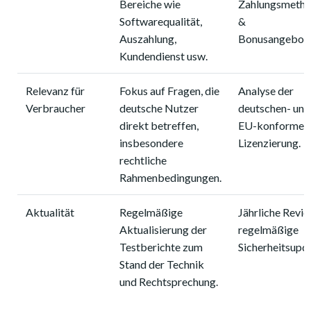
Bereiche wie
Zahlungsmeth
Softwarequalität,
&
Auszahlung,
Bonusangebote
Kundendienst usw.
Relevanz für
Fokus auf Fragen, die
Analyse der
Verbraucher
deutsche Nutzer
deutschen- und
direkt betreffen,
EU-konformen
insbesondere
Lizenzierung.
rechtliche
Rahmenbedingungen.
Aktualität
Regelmäßige
Jährliche Revie
Aktualisierung der
regelmäßige
Testberichte zum
Sicherheitsupda
Stand der Technik
und Rechtsprechung.