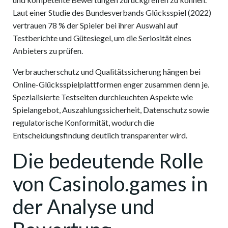
Laut einer Studie des Bundesverbands Glücksspiel (2022)
vertrauen 78 % der Spieler bei ihrer Auswahl auf
Testberichte und Gütesiegel, um die Seriosität eines
Anbieters zu prüfen.
Verbraucherschutz und Qualitätssicherung hängen bei
Online-Glücksspielplattformen enger zusammen denn je.
Spezialisierte Testseiten durchleuchten Aspekte wie
Spielangebot, Auszahlungssicherheit, Datenschutz sowie
regulatorische Konformität, wodurch die
Entscheidungsfindung deutlich transparenter wird.
Die bedeutende Rolle
von Casinolo.games in
der Analyse und