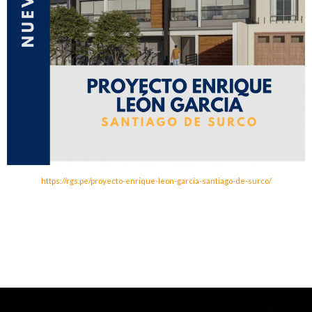
https://rgs.pe/proyecto-enrique-leon-garcia-santiago-de-surco/