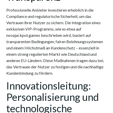
Professionelle Anbieter investieren erheblich in die
Compliance und regulatorische Sicherheit, um das
Vertrauen ihrer Nutzer zu sichern. Die Integration eines
exklusiven VIP-Programms, wie es etwa auf
novajackpot.games beschrieben wird, basiert auf
transparenten Bedingungen, fairen Belohnungssystemen
und einem Höchstmaß an Kundenschutz – essenziell in
einem streng regulierten Markt wie Deutschland und
anderen EU-Ländern. Diese Maßnahmen tragen dazu bei,
das Vertrauen der Nutzer zu festigen und die nachhaltige
Kundenbindung zu fördern.
Innovationsleitung:
Personalisierung und
technologische