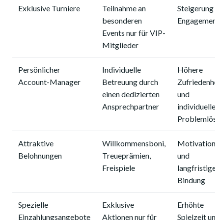
Exklusive Turniere
Teilnahme an
Steigerung d
besonderen
Engagement
Events nur für VIP-
Mitglieder
Persönlicher
Individuelle
Höhere
Account-Manager
Betreuung durch
Zufriedenhei
einen dedizierten
und
Ansprechpartner
individuelle
Problemlös
Attraktive
Willkommensboni,
Motivation
Belohnungen
Treueprämien,
und
Freispiele
langfristige
Bindung
Spezielle
Exklusive
Erhöhte
Einzahlungsangebote
Aktionen nur für
Spielzeit und