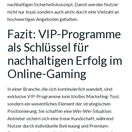
nachhaltigen Sicherheitskonzept. Damit werden Nutzer
nicht nur loyal, sondern auch aktiv durch eine Vielzahl an
hochwertigen Angeboten gehalten.
Fazit: VIP-Programme
als Schlüssel für
nachhaltigen Erfolg im
Online-Gaming
In einer Branche, die sich kontinuierlich wandelt, sind
exklusive VIP-Programme kein bloßes Marketing-Tool,
sondern ein wesentliches Element der strategischen
Positionierung. Sie schaffen eine Win-Win-Situation:
Anbieter sichern sich eine treue Kundschaft, während
Nutzer durch individuelle Betreuung und Premium-