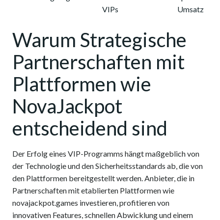
VIPs
Umsatz
Warum Strategische
Partnerschaften mit
Plattformen wie
NovaJackpot
entscheidend sind
Der Erfolg eines VIP-Programms hängt maßgeblich von
der Technologie und den Sicherheitsstandards ab, die von
den Plattformen bereitgestellt werden. Anbieter, die in
Partnerschaften mit etablierten Plattformen wie
novajackpot.games investieren, profitieren von
innovativen Features, schnellen Abwicklung und einem