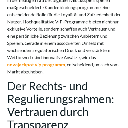
In der heutigen Ära des digitalen Glücksspiels spielen
maßgeschneiderte Kundenbindungsprogramme eine
entscheidende Rolle für die Loyalität und Zufriedenheit der
Nutzer. Hochqualitative VIP-Programme bieten nicht nur
exklusive Vorteile, sondern schaffen auch Vertrauen und
eine persönliche Beziehung zwischen Anbietern und
Spielern. Gerade in einem assoziierten Umfeld mit
wachsendem regulatorischen Druck und verstärktem
Wettbewerb sind innovative Ansätze, wie das
novajackpot vip programm
, entscheidend, um sich vom
Markt abzuheben.
Der Rechts- und
Regulierungsrahmen:
Vertrauen durch
Transparenz