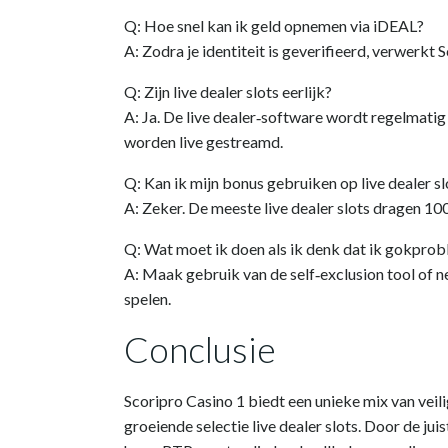
Q: Hoe snel kan ik geld opnemen via iDEAL?
A: Zodra je identiteit is geverifieerd, verwerk
Q: Zijn live dealer slots eerlijk?
A: Ja. De live dealer‑software wordt regelmati
worden live gestreamd.
Q: Kan ik mijn bonus gebruiken op live dealer sl
A: Zeker. De meeste live dealer slots dragen 100 
Q: Wat moet ik doen als ik denk dat ik gokpro
A: Maak gebruik van de self‑exclusion tool of 
spelen.
Conclusie
Scoripro Casino 1 biedt een unieke mix van veil
groeiende selectie live dealer slots. Door de jui