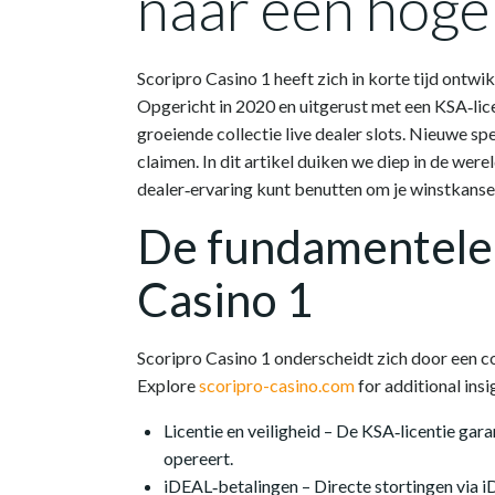
naar een hoger
Scoripro Casino 1 heeft zich in korte tijd ontwi
Opgericht in 2020 en uitgerust met een KSA‑lice
groeiende collectie live dealer slots. Nieuwe 
claimen. In dit artikel duiken we diep in de were
dealer‑ervaring kunt benutten om je winstkanse
De fundamentele 
Casino 1
Scoripro Casino 1 onderscheidt zich door een co
Explore
scoripro-casino.com
for additional insi
Licentie en veiligheid – De KSA‑licentie gar
opereert.
iDEAL‑betalingen – Directe stortingen via 