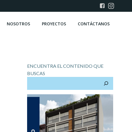
NOSOTROS
PROYECTOS
CONTÁCTANOS
ENCUENTRA EL CONTENIDO QUE
BUSCAS