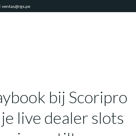
ventas@rgs.pe
aybook bij Scoripro
e live dealer slots