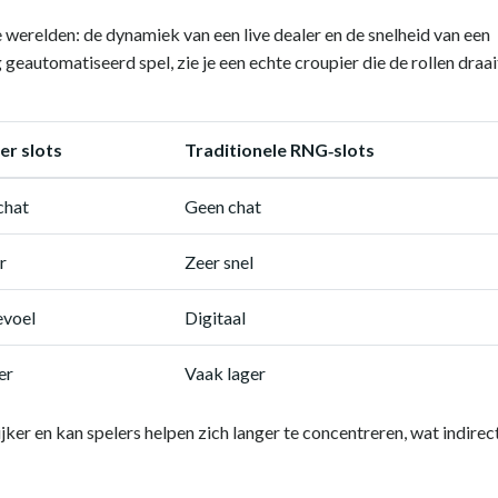
 werelden: de dynamiek van een live dealer en de snelheid van een
 geautomatiseerd spel, zie je een echte croupier die de rollen draai
er slots
Traditionele RNG‑slots
chat
Geen chat
r
Zeer snel
evoel
Digitaal
er
Vaak lager
jker en kan spelers helpen zich langer te concentreren, wat indirec