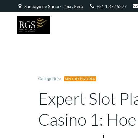
Saltar
Santiago de Surco - Lima , Perú
+51 1 372 5277
al
contenido
Categories:
SIN CATEGORÍA
Expert Slot Pl
Casino 1: Hoe j