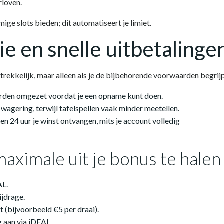
rloven.
ige slots bieden; dit automatiseert je limiet.
e en snelle uitbetalinge
rekkelijk, maar alleen als je de bijbehorende voorwaarden begrijp
rden omgezet voordat je een opname kunt doen.
 wagering, terwijl tafelspellen vaak minder meetellen.
en 24 uur je winst ontvangen, mits je account volledig
aximale uit je bonus te halen
AL.
ijdrage.
 (bijvoorbeeld €5 per draai).
g aan via iDEAL.