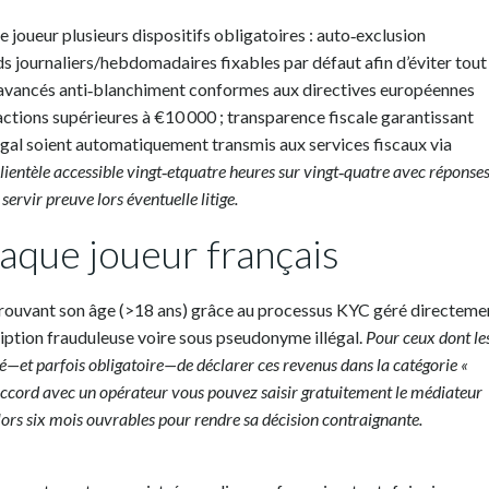
 joueur plusieurs dispositifs obligatoires : auto‑exclusion
ds journaliers/hebdomadaires fixables par défaut afin d’éviter tout
avancés anti‑blanchiment conformes aux directives européennes
actions supérieures à €10 000 ; transparence fiscale garantissant
légal soient automatiquement transmis aux services fiscaux via
clientèle accessible vingt‑et­quatre heures sur vingt‑quatre avec réponse
rvir preuve lors éventuelle litige.
haque joueur français
e prouvant son âge (>18 ans) grâce au processus KYC géré directeme
iption frauduleuse voire sous pseudonyme illégal.
Pour ceux dont le
—et parfois obligatoire—de déclarer ces revenus dans la catégorie «
ésaccord avec un opérateur vous pouvez saisir gratuitement le médiateur
 alors six mois ouvrables pour rendre sa décision contraignante.