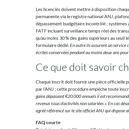
Les licenciés doivent mettre à disposition chaque
permanente via le registre national ANJ, plafon
dépassement budgétaire incontrôlé ; systèmes 
FATF incluant surveillance temps réel des trans
qu’au moins 30 % des gains supérieurs au seuil 
formulaire dédié.
En outre ils assurent un service 
écrites conservées pendant au moins deux ans pour se
Ce que doit savoir c
Chaque inscrit doit fournir une pièce officiell
par l’ANJ ; cette procédure empêche toute inscr
gains dépassent €20 000 annuels il est recommandé
revenus issus d’activités non salariées ». En cas d
agréé référencé sur le site officiel ANJ qui dispose
FAQ courte