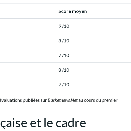
Score moyen
9 /10
8 /10
7 /10
8 /10
7 /10
évaluations publiées sur
Basketnews.Net
au cours du premier
nçaise et le cadre