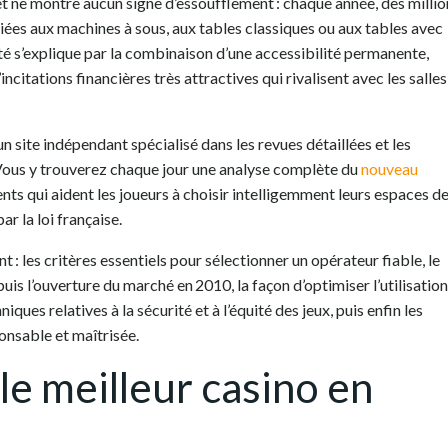
et ne montre aucun signe d’essoufflement : chaque année, des millio
iées aux machines à sous, aux tables classiques ou aux tables avec
ité s’explique par la combinaison d’une accessibilité permanente,
incitations financières très attractives qui rivalisent avec les salles
site indépendant spécialisé dans les revues détaillées et les
 Vous y trouverez chaque jour une analyse complète du
nouveau
nts qui aident les joueurs à choisir intelligemment leurs espaces d
r la loi française.
 : les critères essentiels pour sélectionner un opérateur fiable, le
uis l’ouverture du marché en 2010, la façon d’optimiser l’utilisation
iques relatives à la sécurité et à l’équité des jeux, puis enfin les
onsable et maîtrisée.
e meilleur casino en