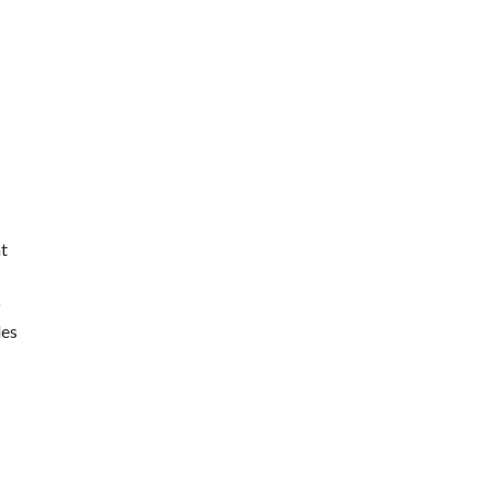
nt
les