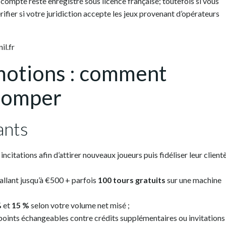
compte reste enregistré sous licence française; toutefois si vous
fier si votre juridiction accepte les jeux provenant d’opérateurs
il.fr
motions : comment
tromper
ants
citations afin d’attirer nouveaux joueurs puis fidéliser leur client
llant jusqu’à €500 + parfois
100 tours gratuits
sur une machine
%
et
15 %
selon votre volume net misé ;
oints échangeables contre crédits supplémentaires ou invitations