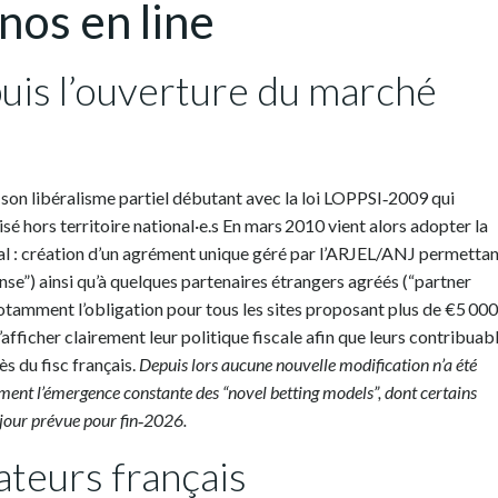
nos en line
puis l’ouverture du marché
 son libéralisme partiel débutant avec la loi LOPPSI‑2009 qui
isé hors territoire national·e.s En mars 2010 vient alors adopter la
tal : création d’un agrément unique géré par l’ARJEL/ANJ permetta
ense”) ainsi qu’à quelques partenaires étrangers agréés (“partner
 notamment l’obligation pour tous les sites proposant plus de €5 000
’afficher clairement leur politique fiscale afin que leurs contribuab
s du fisc français.
Depuis lors aucune nouvelle modification n’a été
ent l’émergence constante des “novel betting models”, dont certains
 jour prévue pour fin‑2026.
ateurs français