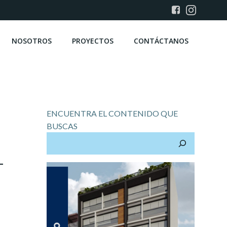
NOSOTROS
PROYECTOS
CONTÁCTANOS
ENCUENTRA EL CONTENIDO QUE
BUSCAS
–