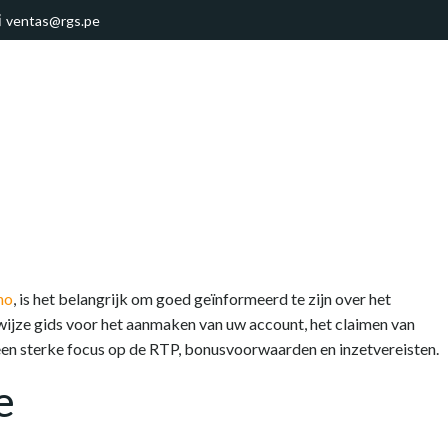
ventas@rgs.pe
no
, is het belangrijk om goed geïnformeerd te zijn over het
ewijze gids voor het aanmaken van uw account, het claimen van
en sterke focus op de RTP, bonusvoorwaarden en inzetvereisten.
e