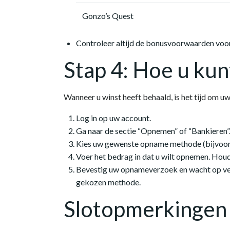
Gonzo’s Quest
Controleer altijd de bonusvoorwaarden voor
Stap 4: Hoe u ku
Wanneer u winst heeft behaald, is het tijd om u
Log in op uw account.
Ga naar de sectie “Opnemen” of “Bankieren”
Kies uw gewenste opname methode (bijvoorb
Voer het bedrag in dat u wilt opnemen. Hou
Bevestig uw opnameverzoek en wacht op ver
gekozen methode.
Slotopmerkingen