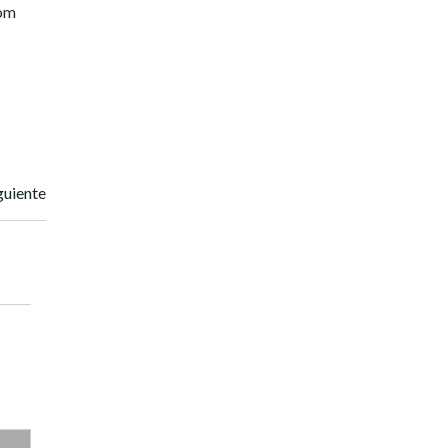
 om
guiente