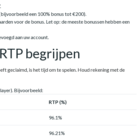
.
 (bijvoorbeeld een 100% bonus tot €200).
aarden voor de bonus. Let op: de meeste bonussen hebben een
evoegd aan uw account.
 RTP begrijpen
ft geclaimd, is het tijd om te spelen. Houd rekening met de
ayer). Bijvoorbeeld:
RTP (%)
96.1%
96.21%