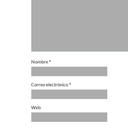
Nombre
*
Correo electrónico
*
Web