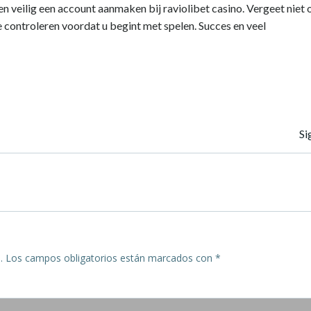
n veilig een account aanmaken bij raviolibet casino. Vergeet niet
 controleren voordat u begint met spelen. Succes en veel
Navegación
Si
de
entradas
.
Los campos obligatorios están marcados con
*