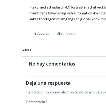
I takt med att industri 4.0 fortsätter att utvec
framtidens tillverkning och automationslösningar
säkra företagens framgång i en global konkurre
Etiquetas
Sin etiqueta
Navegación
Atrás
de
No hay comentarios
entradas
Deja una respuesta
Tu dirección de correo electrónico no será publicada
Comentario
*