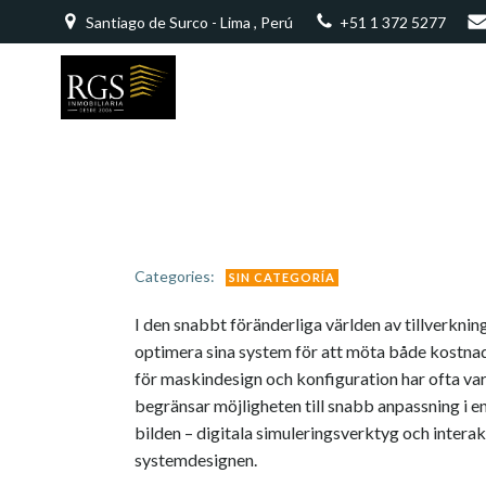
Saltar
Santiago de Surco - Lima , Perú
+51 1 372 5277
al
contenido
Categories:
SIN CATEGORÍA
I den snabbt föränderliga världen av tillverknin
optimera sina system för att möta både kostnad
för maskindesign och konfiguration har ofta var
begränsar möjligheten till snabb anpassning i 
bilden – digitala simuleringsverktyg och intera
systemdesignen.