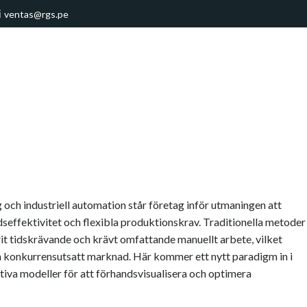
ventas@rgs.pe
g och industriell automation står företag inför utmaningen att
seffektivitet och flexibla produktionskrav. Traditionella metoder
it tidskrävande och krävt omfattande manuellt arbete, vilket
en konkurrensutsatt marknad. Här kommer ett nytt paradigm in i
ktiva modeller för att förhandsvisualisera och optimera