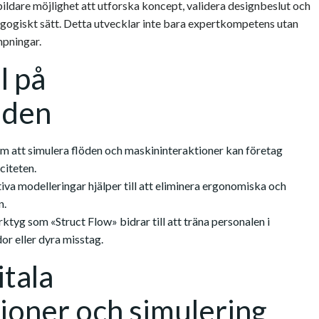
tbildare möjlighet att utforska koncept, validera designbeslut och
agogiskt sätt. Detta utvecklar inte bara expertkompetens utan
mpningar.
l på
åden
 att simulera flöden och maskininteraktioner kan företag
citeten.
iva modelleringar hjälper till att eliminera ergonomiska och
n.
ktyg som «Struct Flow» bidrar till att träna personalen i
or eller dyra misstag.
itala
ioner och simulering