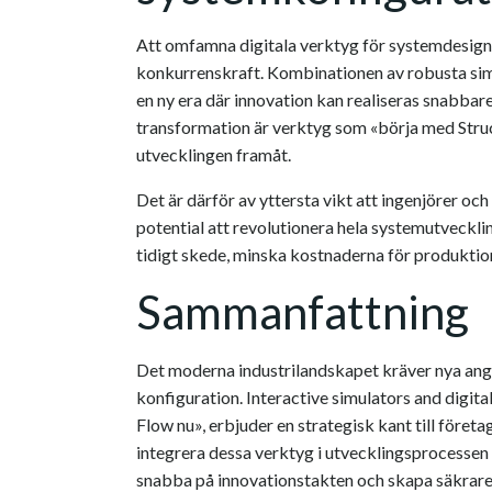
Att omfamna digitala verktyg för systemdesign ä
konkurrenskraft. Kombinationen av robusta simula
en ny era där innovation kan realiseras snabbar
transformation är verktyg som «börja med Struct
utvecklingen framåt.
Det är därför av yttersta vikt att ingenjörer och 
potential att revolutionera hela systemutveckli
tidigt skede, minska kostnaderna för produktion 
Sammanfattning
Det moderna industrilandskapet kräver nya ang
konfiguration. Interactive simulators and digita
Flow nu», erbjuder en strategisk kant till företa
integrera dessa verktyg i utvecklingsprocessen 
snabba på innovationstakten och skapa säkrare