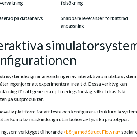
övervakning
felsökning
serad på dataanalys
Snabbare leveranser, förbättrad
anpassning
teraktiva simulatorsyste
onfigurationen
ustrisystemdesign är användningen av interaktiva simulatorsystem
låter ingenjörer att experimentera i realtid. Dessa verktyg kan
inlärning för att generera optimeringsförslag, vilket drastiskt
eten på slutprodukten.
novativ plattform för att testa och konfigurera strukturella system
enhet av komplex maskindesign utan behov av fysiska prototyper.
ring, som verktyget tillhörande
«börja med Struct Flow nu»
spelar 