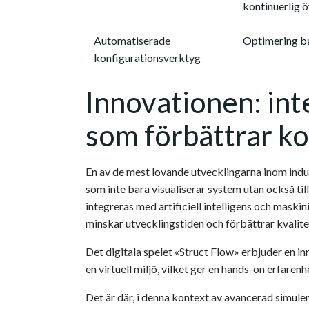
kontinuerlig 
Automatiserade
Optimering ba
konfigurationsverktyg
Innovationen: in
som förbättrar k
En av de mest lovande utvecklingarna inom ind
som inte bara visualiserar system utan också til
integreras med artificiell intelligens och maskin
minskar utvecklingstiden och förbättrar kvalit
Det digitala spelet «Struct Flow» erbjuder en in
en virtuell miljö, vilket ger en hands-on erfar
Det är där, i denna kontext av avancerad simule