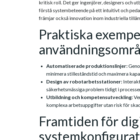
kritisk roll. Det ger ingenjörer, designers och u
förstå systembeteende på ett intuitivt och ped
främjar också innovation inom industriella tillä
Praktiska exempe
användningsomr
Automatiserade produktionslinjer:
Genom
minimera stilleståndstid och maximera kapa
Design av robotarbetsstationer:
Interakt
säkerhetsmässiga problem tidigt i processe
Utbildning och kompetensutveckling:
Ver
komplexa arbetsuppgifter utan risk för skad
Framtiden för dig
systemkonfigurat