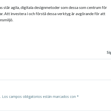
klas står agila, digitala designmetoder som dessa som centrum för
. Att investera i och förstå dessa verktyg är avgörande för att
nsmiljö.
Navegación
Si
de
entradas
.
Los campos obligatorios están marcados con
*