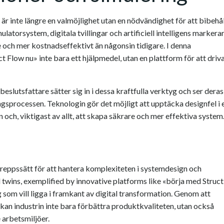
r inte längre en valmöjlighet utan en nödvändighet för att bibehå
torsystem, digitala tvillingar och artificiell intelligens markera
e och mer kostnadseffektivt än någonsin tidigare. I denna
 Flow nu» inte bara ett hjälpmedel, utan en plattform för att driv
beslutsfattare sätter sig in i dessa kraftfulla verktyg och ser deras
ngsprocessen. Teknologin gör det möjligt att upptäcka designfel i 
och, viktigast av allt, att skapa säkrare och mer effektiva system
reppssätt för att hantera komplexiteten i systemdesign och
l twins, exemplified by innovative platforms like «börja med Struct
g som vill ligga i framkant av digital transformation. Genom att
kan industrin inte bara förbättra produktkvaliteten, utan också
 arbetsmiljöer.