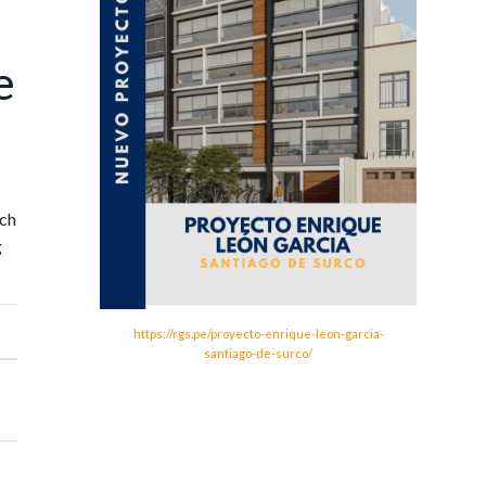
e
och
g
https://rgs.pe/proyecto-enrique-leon-garcia-
santiago-de-surco/