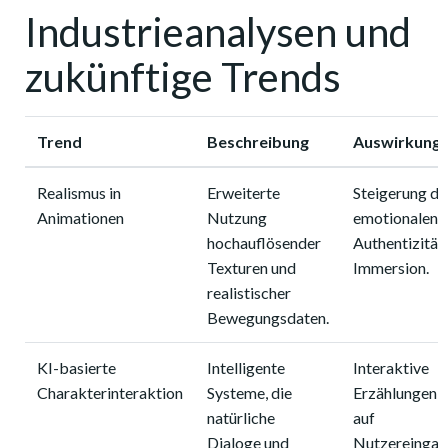
Industrieanalysen und
zukünftige Trends
Trend
Beschreibung
Auswirkung
Realismus in
Erweiterte
Steigerung de
Animationen
Nutzung
emotionalen
hochauflösender
Authentizität
Texturen und
Immersion.
realistischer
Bewegungsdaten.
KI-basierte
Intelligente
Interaktive
Charakterinteraktion
Systeme, die
Erzählungen, 
natürliche
auf
Dialoge und
Nutzereinga