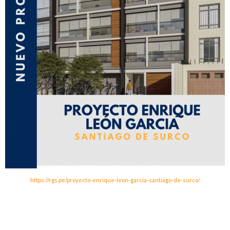
https://rgs.pe/proyecto-enrique-leon-garcia-santiago-de-surco/