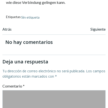
wie diese Verbindung gelingen kann.
Etiquetas
Sin etiqueta
Navegación
Navegación
Atrás
Siguiente
de
de
No hay comentarios
entradas
entradas
Deja una respuesta
Tu dirección de correo electrónico no será publicada.
Los campos
obligatorios están marcados con
*
Comentario
*