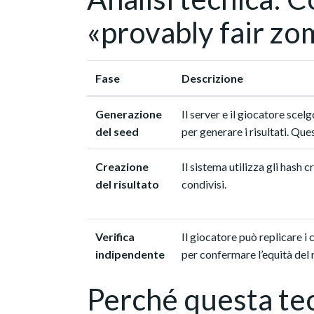
«provably fair z
Fase
Descrizione
Generazione
Il server e il giocatore sce
del seed
per generare i risultati. Que
Creazione
Il sistema utilizza gli hash 
del risultato
condivisi.
Verifica
Il giocatore può replicare i
indipendente
per confermare l’equità del r
Perché questa tec