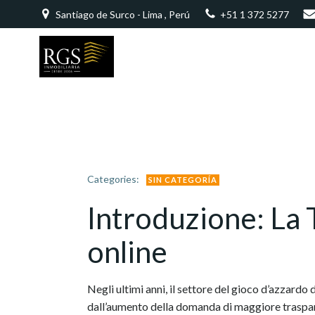
Saltar
Santiago de Surco - Lima , Perú
+51 1 372 5277
al
contenido
Categories:
SIN CATEGORÍA
Introduzione: La
online
Negli ultimi anni, il settore del gioco d’azzardo 
dall’aumento della domanda di maggiore traspar