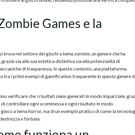
: Zombie Games e la
 trova nel settore dei giochi a tema zombie, un genere che ha
grazie sia alla sua estetica distintiva sia alla potenzialità di
eccaniche di trasparenza. In questo contesto, una piattaforma
o tra i primi esempi di gamification trasparente in questo genere d
no verificare che i risultati siano generati in modo imparziale, gra
 di controllare ogni scommessa e ogni risultato in modo
 gioco a tema horror, ma di un esempio pratico di come la tecnolog
 destrezza e fortuna.
Come funziona un