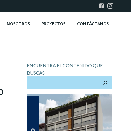
NOSOTROS
PROYECTOS
CONTÁCTANOS
ENCUENTRA EL CONTENIDO QUE
BUSCAS
o