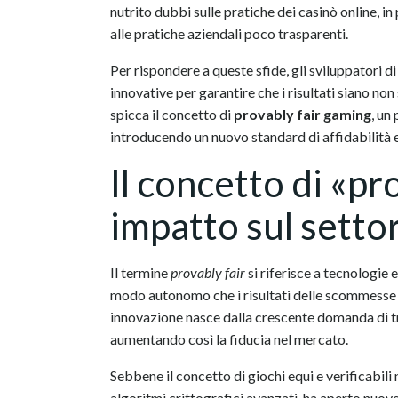
nutrito dubbi sulle pratiche dei casinò online, in
alle pratiche aziendali poco trasparenti.
Per rispondere a queste sfide, gli sviluppatori 
innovative per garantire che i risultati siano no
spicca il concetto di
provably fair gaming
, un
introducendo un nuovo standard di affidabilità e
Il concetto di «pro
impatto sul setto
Il termine
provably fair
si riferisce a tecnologie 
modo autonomo che i risultati delle scommesse s
innovazione nasce dalla crescente domanda di tra
aumentando così la fiducia nel mercato.
Sebbene il concetto di giochi equi e verificabili 
algoritmi crittografici avanzati, ha aperto nuove