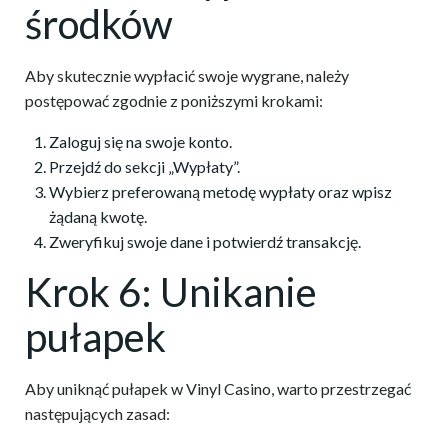
środków
Aby skutecznie wypłacić swoje wygrane, należy
postępować zgodnie z poniższymi krokami:
Zaloguj się na swoje konto.
Przejdź do sekcji „Wypłaty”.
Wybierz preferowaną metodę wypłaty oraz wpisz
żądaną kwotę.
Zweryfikuj swoje dane i potwierdź transakcję.
Krok 6: Unikanie
pułapek
Aby uniknąć pułapek w Vinyl Casino, warto przestrzegać
następujących zasad: