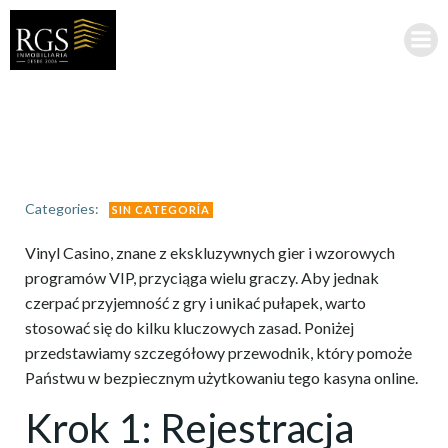
Saltar
al
contenido
Categories:
SIN CATEGORÍA
Vinyl Casino, znane z ekskluzywnych gier i wzorowych
programów VIP, przyciąga wielu graczy. Aby jednak
czerpać przyjemność z gry i unikać pułapek, warto
stosować się do kilku kluczowych zasad. Poniżej
przedstawiamy szczegółowy przewodnik, który pomoże
Państwu w bezpiecznym użytkowaniu tego kasyna online.
Krok 1: Rejestracja