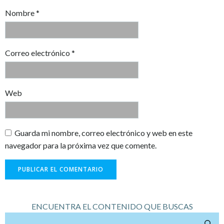
Nombre
*
Correo electrónico
*
Web
Guarda mi nombre, correo electrónico y web en este
navegador para la próxima vez que comente.
ENCUENTRA EL CONTENIDO QUE BUSCAS