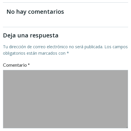
de
de
No hay comentarios
entradas
entradas
Deja una respuesta
Tu dirección de correo electrónico no será publicada.
Los campos
obligatorios están marcados con
*
Comentario
*