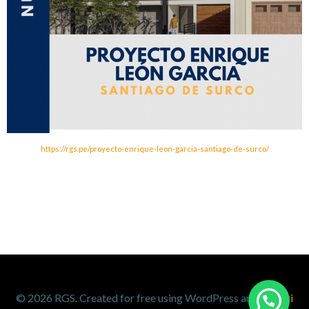
https://rgs.pe/proyecto-enrique-leon-garcia-santiago-de-surco/
© 2026 RGS. Created for free using WordPress and
Colibri