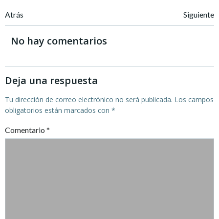
Navegación
Navegación
Atrás
Siguiente
de
de
No hay comentarios
entradas
entradas
Deja una respuesta
Tu dirección de correo electrónico no será publicada.
Los campos
obligatorios están marcados con
*
Comentario
*