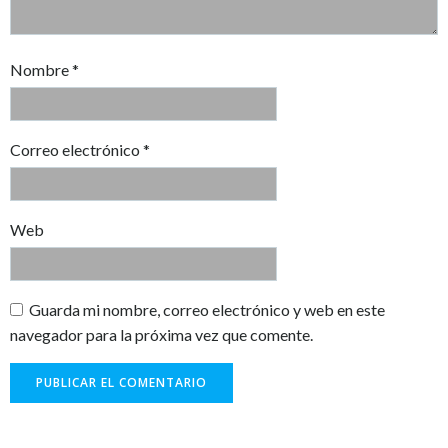
Nombre
*
Correo electrónico
*
Web
Guarda mi nombre, correo electrónico y web en este
navegador para la próxima vez que comente.