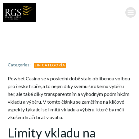
Saltar
al
contenido
Categories:
SIN CATEGORÍA
Powbet Casino se v poslední době stalo oblíbenou volbou
pro české hráče, a to nejen díky svému širokému výběru
her, ale také díky transparentním a výhodným podmínkám
vkladu a výběru. V tomto článku se zaměříme na klíčové
aspekty týkající se limitů vkladu a výběru, které by měli
zkušení hráči brát v úvahu.
Limity vkladu na