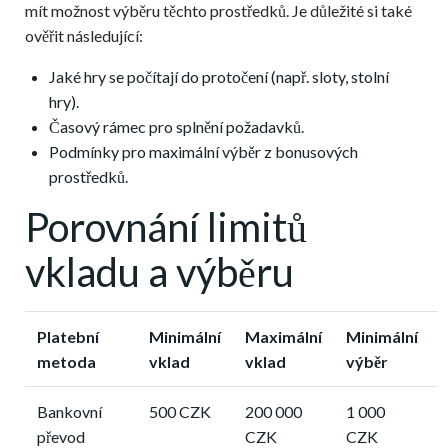
mít možnost výběru těchto prostředků. Je důležité si také
ověřit následující:
Jaké hry se počítají do protočení (např. sloty, stolní
hry).
Časový rámec pro splnění požadavků.
Podmínky pro maximální výběr z bonusových
prostředků.
Porovnání limitů
vkladu a výběru
Platební
Minimální
Maximální
Minimální
metoda
vklad
vklad
výběr
Bankovní
500 CZK
200 000
1 000
převod
CZK
CZK