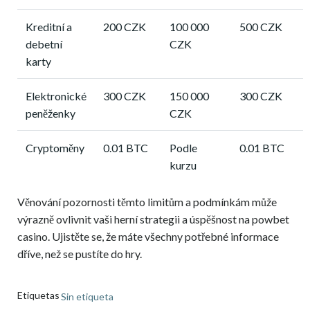
Kreditní a
200 CZK
100 000
500 CZK
debetní
CZK
karty
Elektronické
300 CZK
150 000
300 CZK
peněženky
CZK
Cryptoměny
0.01 BTC
Podle
0.01 BTC
kurzu
Věnování pozornosti těmto limitům a podmínkám může
výrazně ovlivnit vaši herní strategii a úspěšnost na powbet
casino. Ujistěte se, že máte všechny potřebné informace
dříve, než se pustíte do hry.
Etiquetas
Sin etiqueta