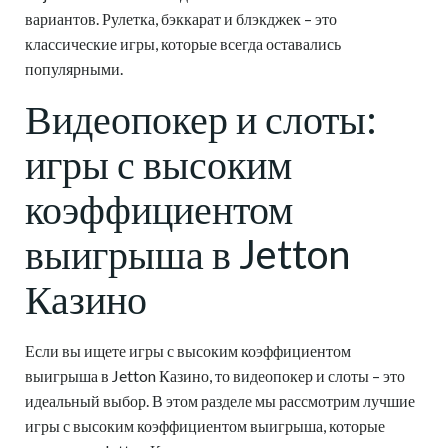
вариантов. Рулетка, бэккарат и блэкджек – это
классические игры, которые всегда оставались
популярными.
Видеопокер и слоты:
игры с высоким
коэффициентом
выигрыша в Jetton
Казино
Если вы ищете игры с высоким коэффициентом
выигрыша в Jetton Казино, то видеопокер и слоты – это
идеальный выбор. В этом разделе мы рассмотрим лучшие
игры с высоким коэффициентом выигрыша, которые