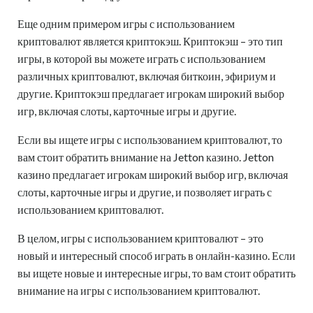
Еще одним примером игры с использованием
криптовалют является криптокэш. Криптокэш – это тип
игры, в которой вы можете играть с использованием
различных криптовалют, включая биткоин, эфириум и
другие. Криптокэш предлагает игрокам широкий выбор
игр, включая слоты, карточные игры и другие.
Если вы ищете игры с использованием криптовалют, то
вам стоит обратить внимание на Jetton казино. Jetton
казино предлагает игрокам широкий выбор игр, включая
слоты, карточные игры и другие, и позволяет играть с
использованием криптовалют.
В целом, игры с использованием криптовалют – это
новый и интересный способ играть в онлайн-казино. Если
вы ищете новые и интересные игры, то вам стоит обратить
внимание на игры с использованием криптовалют.