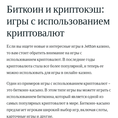
Биткоин и криптокэш:
игры с использованием
криптовалют
Если вы ищете новые и интересные игры в Jetton казино,
то вам стоит обратить внимание на игры с
использованием криптовалют. В последние годы
криптовалюта стала все более популярной, и теперь ее
можно использовать для игры в онлайн-казино.
Один из примеров игры с использованием криптовалют –
это биткоин-касыно. В этом типе игры вы можете играть с
использованием биткоина, который является одной из
самых популярных криптовалют в мире. Биткоин-касыно
предлагает игрокам широкий выбор игр, включая слоты,
карточные игры и другие.