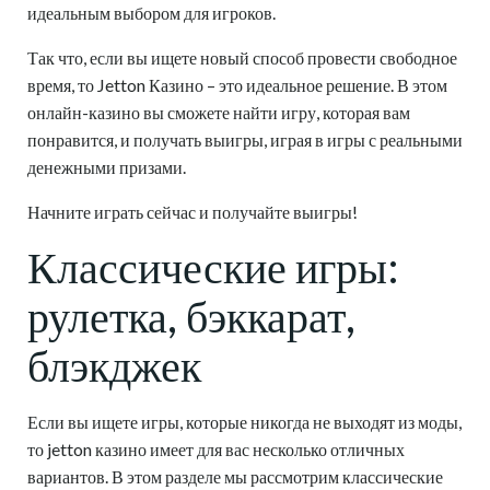
идеальным выбором для игроков.
Так что, если вы ищете новый способ провести свободное
время, то Jetton Казино – это идеальное решение. В этом
онлайн-казино вы сможете найти игру, которая вам
понравится, и получать выигры, играя в игры с реальными
денежными призами.
Начните играть сейчас и получайте выигры!
Классические игры:
рулетка, бэккарат,
блэкджек
Если вы ищете игры, которые никогда не выходят из моды,
то jetton казино имеет для вас несколько отличных
вариантов. В этом разделе мы рассмотрим классические