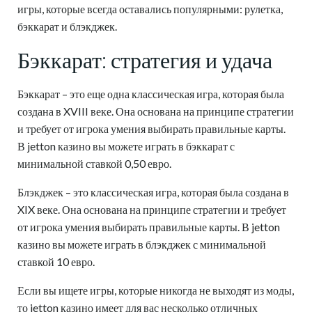
игры, которые всегда оставались популярными: рулетка,
бэккарат и блэкджек.
Бэккарат: стратегия и удача
Бэккарат – это еще одна классическая игра, которая была
создана в XVIII веке. Она основана на принципе стратегии
и требует от игрока умения выбирать правильные карты.
В jetton казино вы можете играть в бэккарат с
минимальной ставкой 0,50 евро.
Блэкджек – это классическая игра, которая была создана в
XIX веке. Она основана на принципе стратегии и требует
от игрока умения выбирать правильные карты. В jetton
казино вы можете играть в блэкджек с минимальной
ставкой 10 евро.
Если вы ищете игры, которые никогда не выходят из моды,
то jetton казино имеет для вас несколько отличных