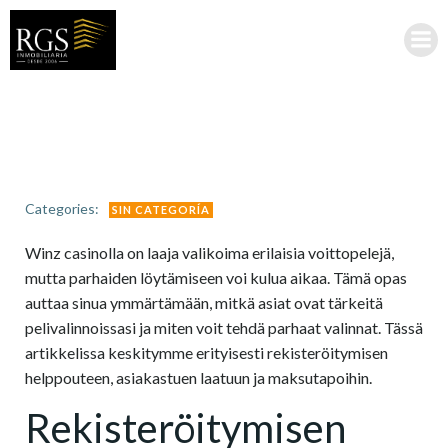
Saltar
al
contenido
Categories:
SIN CATEGORÍA
Winz casinolla on laaja valikoima erilaisia voittopelejä,
mutta parhaiden löytämiseen voi kulua aikaa. Tämä opas
auttaa sinua ymmärtämään, mitkä asiat ovat tärkeitä
pelivalinnoissasi ja miten voit tehdä parhaat valinnat. Tässä
artikkelissa keskitymme erityisesti rekisteröitymisen
helppouteen, asiakastuen laatuun ja maksutapoihin.
Rekisteröitymisen