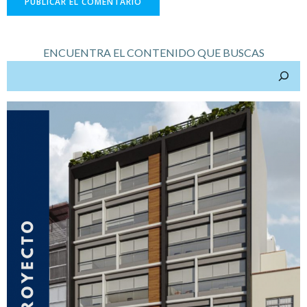
ENCUENTRA EL CONTENIDO QUE BUSCAS