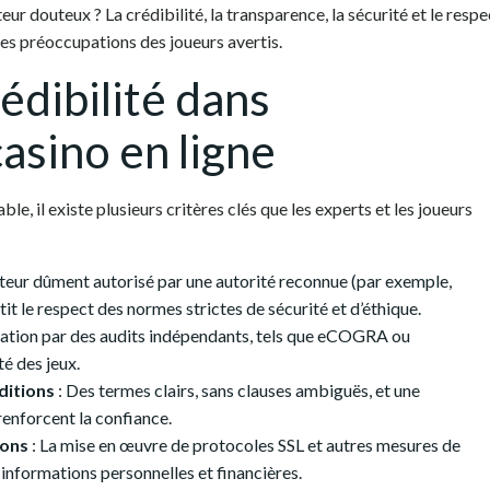
r douteux ? La crédibilité, la transparence, la sécurité et le respe
es préoccupations des joueurs avertis.
rédibilité dans
casino en ligne
le, il existe plusieurs critères clés que les experts et les joueurs
teur dûment autorisé par une autorité reconnue (par exemple,
t le respect des normes strictes de sécurité et d’éthique.
ication par des audits indépendants, tels que eCOGRA ou
té des jeux.
ditions
: Des termes clairs, sans clauses ambiguës, et une
 renforcent la confiance.
ions
: La mise en œuvre de protocoles SSL et autres mesures de
 informations personnelles et financières.