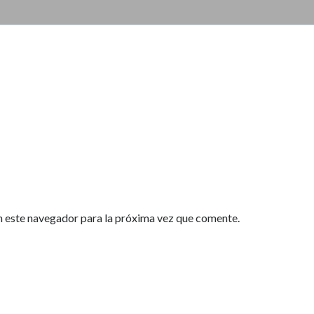
n este navegador para la próxima vez que comente.