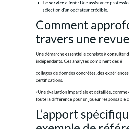
Le service client
: Une assistance profession
sélection d’un opérateur crédible.
Comment approfon
travers une revu
Une démarche essentielle consiste à consulter de
indépendants. Ces analyses combinent des é
collages de données concrètes, des expériences u
certifications.
«Une évaluation impartiale et détaillée, comme 
toute la différence pour un joueur responsable 
L’apport spécifiqu
exemple de référ