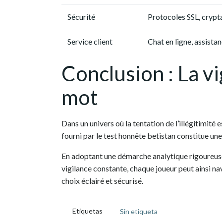
Sécurité
Protocoles SSL, cryp
Service client
Chat en ligne, assista
Conclusion : La v
mot
Dans un univers où la tentation de l’illégitimité
fourni par le test honnête betistan constitue une
En adoptant une démarche analytique rigoureuse
vigilance constante, chaque joueur peut ainsi nav
choix éclairé et sécurisé.
Etiquetas
Sin etiqueta