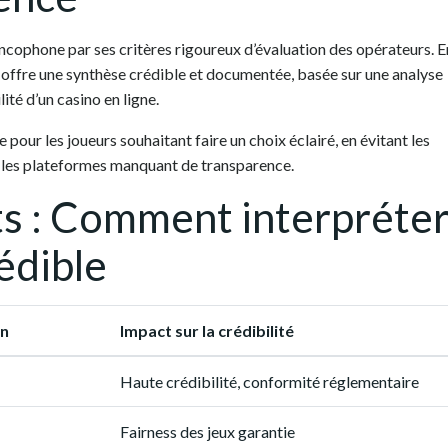
ancophone par ses critères rigoureux d’évaluation des opérateurs. E
e offre une synthèse crédible et documentée, basée sur une analyse
ité d’un casino en ligne.
 pour les joueurs souhaitant faire un choix éclairé, en évitant les
ou les plateformes manquant de transparence.
s : Comment interpréte
édible
on
Impact sur la crédibilité
Haute crédibilité, conformité réglementaire
Fairness des jeux garantie