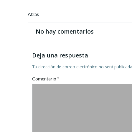
Navegación
Atrás
de
No hay comentarios
entradas
Deja una respuesta
Tu dirección de correo electrónico no será publicada
Comentario
*