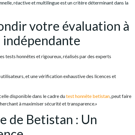
nelle, réactive et multilingue est un critère déterminant dans la
dir votre évaluation à
e indépendante
s tests honnêtes et rigoureux, réalisés par des experts
tilisateurs, et une vérification exhaustive des licences et
celle disponible dans le cadre du
test honnête betistan
, peut faire
cherchant à maximiser sécurité et transparence.»
e de Betistan : Un
ence