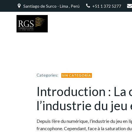
Saltar
Santiago de Surco - Lima , Perú
+51 1 372 5277
al
contenido
Categories:
SIN CATEGORÍA
Introduction : La
l’industrie du jeu 
Depuis l’ère du numérique, l’industrie du jeu en l
francophone. Cependant, face à la saturation du