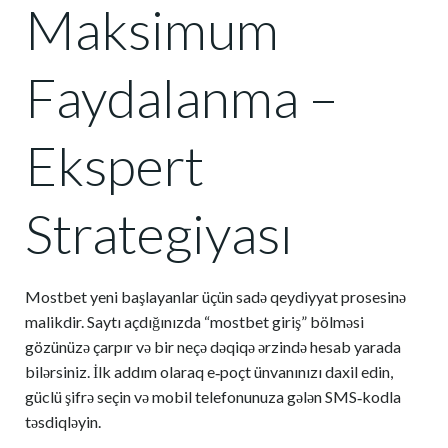
Maksimum
Faydalanma –
Ekspert
Strategiyası
Mostbet yeni başlayanlar üçün sadə qeydiyyat prosesinə
malikdir. Saytı açdığınızda “mostbet giriş” bölməsi
gözünüzə çarpır və bir neçə dəqiqə ərzində hesab yarada
bilərsiniz. İlk addım olaraq e‑poçt ünvanınızı daxil edin,
güclü şifrə seçin və mobil telefonunuza gələn SMS‑kodla
təsdiqləyin.