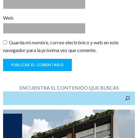
Web
Guarda mi nombre, correo electrónico y web en este
navegador para la próxima vez que comente.
ENCUENTRA EL CONTENIDO QUE BUSCAS