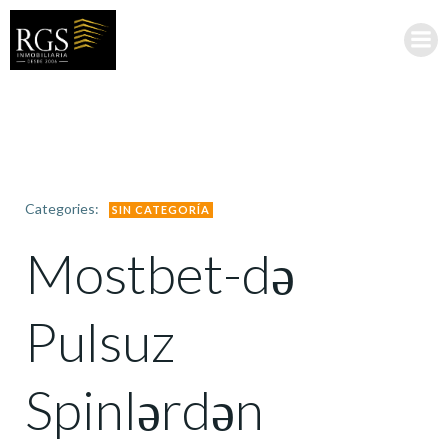
Saltar
al
contenido
Categories:
SIN CATEGORÍA
Mostbet-də
Pulsuz
Spinlərdən