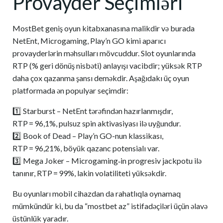
Provayder Seçimləri
MostBet geniş oyun kitabxanasına malikdir və burada
NetEnt, Microgaming, Play’n GO kimi aparıcı
provayderlərin məhsulları mövcuddur. Slot oyunlarında
RTP (% geri dönüş nisbəti) anlayışı vacibdir; yüksək RTP
daha çox qazanma şansı deməkdir. Aşağıdakı üç oyun
platformada ən populyar seçimdir:
1️⃣ Starburst – NetEnt tərəfindən hazırlanmışdır,
RTP = 96,1%, pulsuz spin aktivasiyası ilə uyğundur.
2️⃣ Book of Dead – Play’n GO-nun klassikası,
RTP = 96,21%, böyük qazanc potensialı var.
3️⃣ Mega Joker – Microgaming‑in progresiv jackpotu ilə
tanınır, RTP = 99%, lakin volatiliteti yüksəkdir.
Bu oyunları mobil cihazdan da rahatlıqla oynamaq
mümkündür ki, bu da “mostbet az” istifadəçiləri üçün əlavə
üstünlük yaradır.