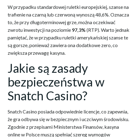
W przypadku standardowej ruletki europejskiej, szanse na
trafienie na czarną lub czerwoną wynoszą 48,6%. Oznacza
to, że przy długoterminowej grze, można oczekiwać
zwrotu inwestycji na poziomie
97,3%
(RTP). Warto jednak
pamiętać, że w przypadku ruletki amerykańskiej szanse te
są gorsze, ponieważ zawiera ona dodatkowe zero, co
zwiększa przewagę kasyna.
Jakie są zasady
bezpieczeństwa w
Snatch Casino?
Snatch Casino posiada odpowiednie licencje, co zapewnia,
że gra odbywa się w bezpiecznym i uczciwym środowisku.
Zgodnie z przepisami Ministerstwa Finansów, kasyna
online w Polsce muszą spełniać szereg wymogów