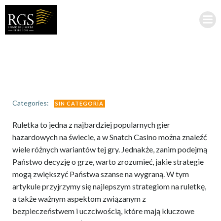
Saltar
al
contenido
Categories:
SIN CATEGORÍA
Ruletka to jedna z najbardziej popularnych gier
hazardowych na świecie, a w Snatch Casino można znaleźć
wiele różnych wariantów tej gry. Jednakże, zanim podejmą
Państwo decyzję o grze, warto zrozumieć, jakie strategie
mogą zwiększyć Państwa szanse na wygraną. W tym
artykule przyjrzymy się najlepszym strategiom na ruletkę,
a także ważnym aspektom związanym z
bezpieczeństwem i uczciwością, które mają kluczowe