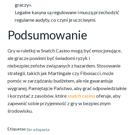
graczy».
Legalne kasyna są regulowane i muszą przechodzić
regularne audyty, co czyni je uczciwymi.
Podsumowanie
Gry w ruletkę w Snatch Casino mogą być emocjonujące,
ale gracze powinni być świadomi ryzyk i
niebezpieczeństw związanych z hazardem. Stosowanie
strategii, takich jak Martingale czy Fibonacci, może
pomóc w zarządzaniu budżetem, ale nie gwarantuje
wygranej. Pamiętajcie Państwo, aby grać odpowiedzialnie
i korzystać z zasobów, które
snatch casino
oferuje, aby
zapewnić sobie przyjemność z gry w bezpiecznym
środowisku.
Etiquetas
Sin etiqueta