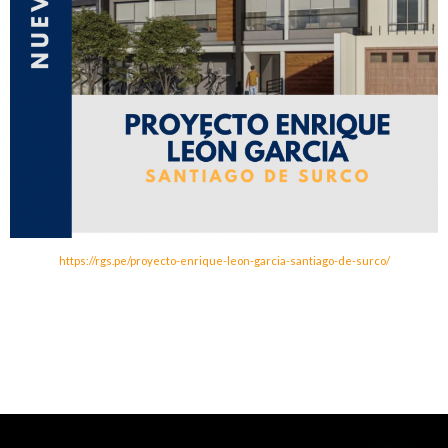
https://rgs.pe/proyecto-enrique-leon-garcia-santiago-de-surco/