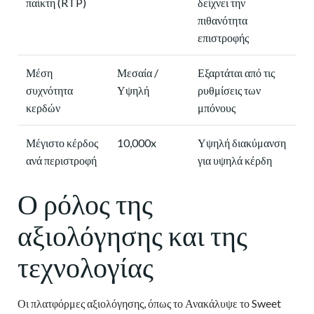
παίκτη (RTP)
δείχνει την
πιθανότητα
επιστροφής
Μέση
Μεσαία /
Εξαρτάται από τις
συχνότητα
Υψηλή
ρυθμίσεις των
κερδών
μπόνους
Μέγιστο κέρδος
10,000x
Υψηλή διακύμανση
ανά περιστροφή
για υψηλά κέρδη
Ο ρόλος της
αξιολόγησης και της
τεχνολογίας
Οι πλατφόρμες αξιολόγησης, όπως το Ανακάλυψε το Sweet