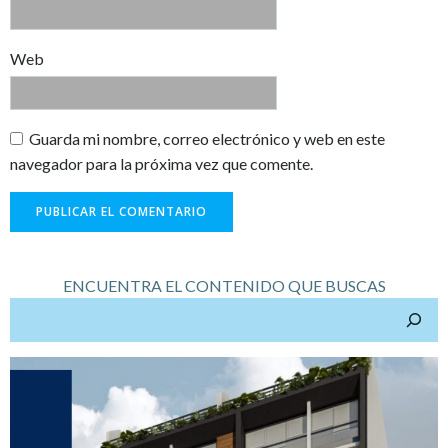
Web
Guarda mi nombre, correo electrónico y web en este
navegador para la próxima vez que comente.
ENCUENTRA EL CONTENIDO QUE BUSCAS