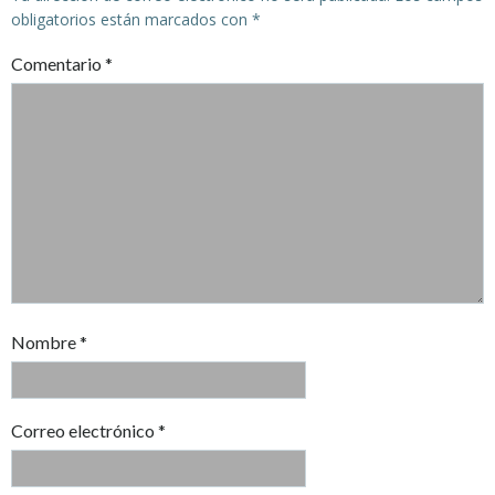
obligatorios están marcados con
*
Comentario
*
Nombre
*
Correo electrónico
*