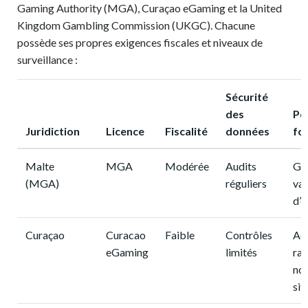
Gaming Authority (MGA), Curaçao eGaming et la United
Kingdom Gambling Commission (UKGC). Chacune
possède ses propres exigences fiscales et niveaux de
surveillance :
Sécurité
des
Po
Juridiction
Licence
Fiscalité
données
fo
Malte
MGA
Modérée
Audits
Gr
(MGA)
réguliers
var
d’o
Curaçao
Curacao
Faible
Contrôles
Ac
eGaming
limités
rap
no
sit