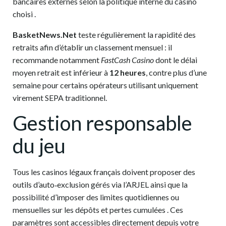
bancaires externes selon la politique interne du casino
choisi .
BasketNews.Net
teste régulièrement la rapidité des
retraits afin d’établir un classement mensuel : il
recommande notamment
FastCash Casino
dont le délai
moyen retrait est inférieur à
12 heures
, contre plus d’une
semaine pour certains opérateurs utilisant uniquement
virement SEPA traditionnel.
Gestion responsable
du jeu
Tous les casinos légaux français doivent proposer des
outils d’auto‑exclusion gérés via l’ARJEL ainsi que la
possibilité d’imposer des limites quotidiennes ou
mensuelles sur les dépôts et pertes cumulées . Ces
paramètres sont accessibles directement depuis votre