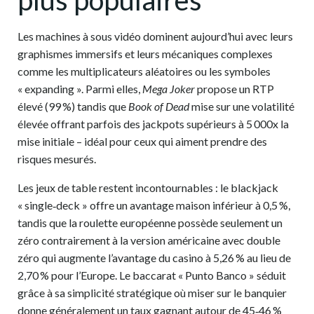
Les machines à sous vidéo dominent aujourd’hui avec leurs
graphismes immersifs et leurs mécaniques complexes
comme les multiplicateurs aléatoires ou les symboles
« expanding ». Parmi elles,
Mega Joker
propose un RTP
élevé (99 %) tandis que
Book of Dead
mise sur une volatilité
élevée offrant parfois des jackpots supérieurs à 5 000x la
mise initiale – idéal pour ceux qui aiment prendre des
risques mesurés.
Les jeux de table restent incontournables : le blackjack
« single‑deck » offre un avantage maison inférieur à 0,5 %,
tandis que la roulette européenne possède seulement un
zéro contrairement à la version américaine avec double
zéro qui augmente l’avantage du casino à 5,26 % au lieu de
2,70 % pour l’Europe. Le baccarat « Punto Banco » séduit
grâce à sa simplicité stratégique où miser sur le banquier
donne généralement un taux gagnant autour de 45‑46 %