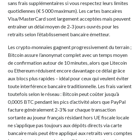
sans frais supplémentaires si vous respectez leurs limites
quotidiennes (€ 5 000 maximum). Les cartes bancaires
Visa/MasterCard sont largement acceptées mais peuvent
entraîner un délai moyen de 2‑3 jours ouvrés pour les
retraits selon l’établissement bancaire émetteur.
Les crypto‑monnaies gagnent progressivement du terrain ;
Bitcoin assure l’anonymat complet avec un temps moyen
de confirmation autour de 10 minutes, alors que Litecoin
ou Ethereum réduisent encore davantage ce délai grâce
aux blocs plus rapides – idéal pour ceux qui veulent éviter
toute interférence bancaire traditionnelle. Les frais varient
toutefois selon le réseau : Bitcoin peut coûter jusqu’à
0,0005 BTC pendant les pics d’activité alors que PayPal
facture généralement 2‑3 % sur chaque transaction
sortante au joueur français résidant hors UE fiscale locale
ne s’applique pas toujours aux dépôts directs via carte
bancaire mais peut être appliqué aux retraits vers comptes