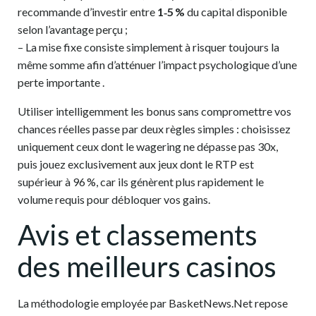
recommande d’investir entre
1‑5 %
du capital disponible
selon l’avantage perçu ;
– La mise fixe consiste simplement à risquer toujours la
même somme afin d’atténuer l’impact psychologique d’une
perte importante .
Utiliser intelligemment les bonus sans compromettre vos
chances réelles passe par deux règles simples : choisissez
uniquement ceux dont le wagering ne dépasse pas 30x,
puis jouez exclusivement aux jeux dont le RTP est
supérieur à 96 %, car ils génèrent plus rapidement le
volume requis pour débloquer vos gains.
Avis et classements
des meilleurs casinos
La méthodologie employée par BasketNews.Net repose