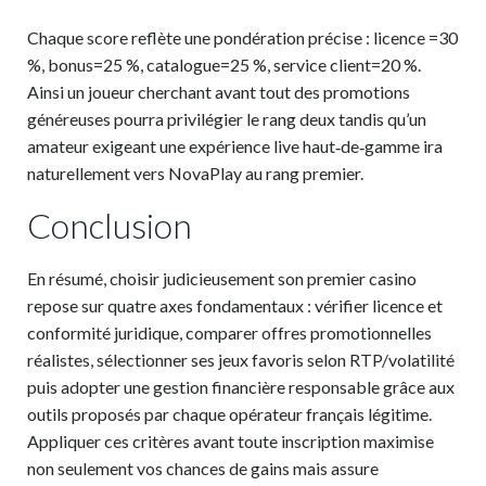
Chaque score reflète une pondération précise : licence =30
%, bonus=25 %, catalogue=25 %, service client=20 %.
Ainsi un joueur cherchant avant tout des promotions
généreuses pourra privilégier le rang deux tandis qu’un
amateur exigeant une expérience live haut‑de‑gamme ira
naturellement vers NovaPlay au rang premier.
Conclusion
En résumé, choisir judicieusement son premier casino
repose sur quatre axes fondamentaux : vérifier licence et
conformité juridique, comparer offres promotionnelles
réalistes, sélectionner ses jeux favoris selon RTP/volatilité
puis adopter une gestion financière responsable grâce aux
outils proposés par chaque opérateur français légitime.
Appliquer ces critères avant toute inscription maximise
non seulement vos chances de gains mais assure