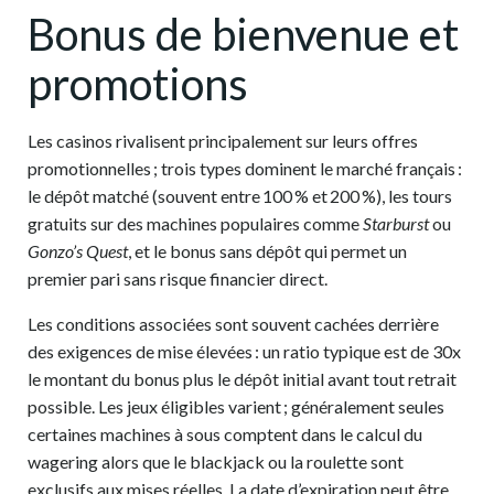
Bonus de bienvenue et
promotions
Les casinos rivalisent principalement sur leurs offres
promotionnelles ; trois types dominent le marché français :
le dépôt matché (souvent entre 100 % et 200 %), les tours
gratuits sur des machines populaires comme
Starburst
ou
Gonzo’s Quest
, et le bonus sans dépôt qui permet un
premier pari sans risque financier direct.
Les conditions associées sont souvent cachées derrière
des exigences de mise élevées : un ratio typique est de 30x
le montant du bonus plus le dépôt initial avant tout retrait
possible. Les jeux éligibles varient ; généralement seules
certaines machines à sous comptent dans le calcul du
wagering alors que le blackjack ou la roulette sont
exclusifs aux mises réelles. La date d’expiration peut être