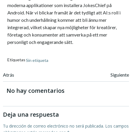
moderna applikationer som installera JokesChief på
Android. När vi blickar framåt är det tydligt att AI:s roll i
humor och underhållning kommer att bli ännu mer
integrerad, vilket skapar nya möjligheter för kreatörer,
företag och konsumenter att samverka på ett mer
personligt och engagerande sätt.
Etiquetas
Sin etiqueta
Navegación
Navegación
Atrás
Siguiente
de
de
No hay comentarios
entradas
entradas
Deja una respuesta
Tu dirección de correo electrónico no será publicada.
Los campos