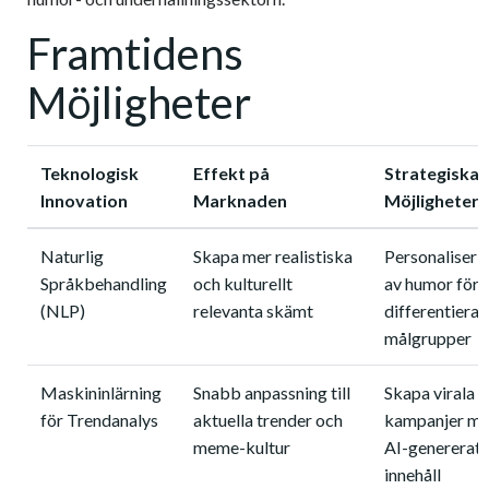
Framtidens
Möjligheter
Teknologisk
Effekt på
Strategiska
Innovation
Marknaden
Möjligheter
Naturlig
Skapa mer realistiska
Personaliseri
Språkbehandling
och kulturellt
av humor för
(NLP)
relevanta skämt
differentiera
målgrupper
Maskininlärning
Snabb anpassning till
Skapa virala
för Trendanalys
aktuella trender och
kampanjer m
meme-kultur
AI-genererat
innehåll