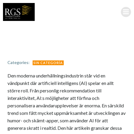
Saltar
al
contenido
Categories:
SIN CATEGORÍA
Den moderna underhållningsindustrin står vid en
vändpunkt där artificiell intelligens (AI) spelar en allt
större roll. Från personlig rekommendation till
interaktivitet, AI:s möjligheter att förfina och
personalisera användarupplevelser är enorma. En särskild
trend som fått mycket uppmärksamhet är utvecklingen av
humor- och skämt-apper, som använder AI för att
generera skratt i realtid. Den här artikeln granskar dessa