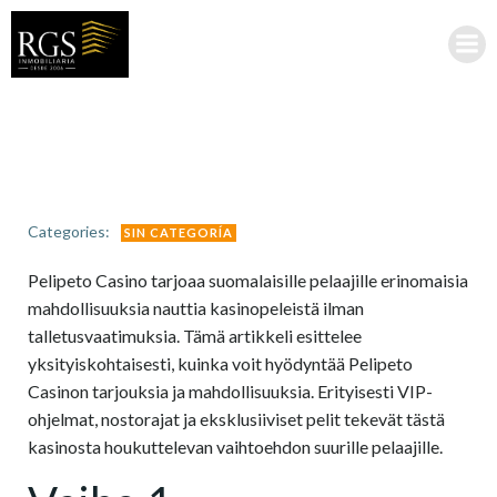
Saltar
al
contenido
Categories:
SIN CATEGORÍA
Pelipeto Casino tarjoaa suomalaisille pelaajille erinomaisia
mahdollisuuksia nauttia kasinopeleistä ilman
talletusvaatimuksia. Tämä artikkeli esittelee
yksityiskohtaisesti, kuinka voit hyödyntää Pelipeto
Casinon tarjouksia ja mahdollisuuksia. Erityisesti VIP-
ohjelmat, nostorajat ja eksklusiiviset pelit tekevät tästä
kasinosta houkuttelevan vaihtoehdon suurille pelaajille.