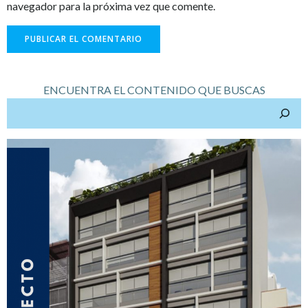
navegador para la próxima vez que comente.
ENCUENTRA EL CONTENIDO QUE BUSCAS