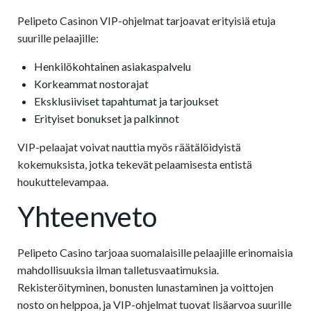
Pelipeto Casinon VIP-ohjelmat tarjoavat erityisiä etuja
suurille pelaajille:
Henkilökohtainen asiakaspalvelu
Korkeammat nostorajat
Eksklusiiviset tapahtumat ja tarjoukset
Erityiset bonukset ja palkinnot
VIP-pelaajat voivat nauttia myös räätälöidyistä
kokemuksista, jotka tekevät pelaamisesta entistä
houkuttelevampaa.
Yhteenveto
Pelipeto Casino tarjoaa suomalaisille pelaajille erinomaisia
mahdollisuuksia ilman talletusvaatimuksia.
Rekisteröityminen, bonusten lunastaminen ja voittojen
nosto on helppoa, ja VIP-ohjelmat tuovat lisäarvoa suurille