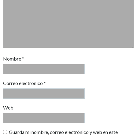
Nombre
*
Correo electrónico
*
Web
Guarda mi nombre, correo electrónico y web en este