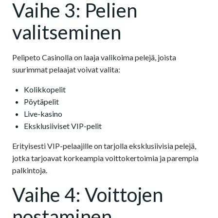
Vaihe 3: Pelien
valitseminen
Pelipeto Casinolla on laaja valikoima pelejä, joista
suurimmat pelaajat voivat valita:
Kolikkopelit
Pöytäpelit
Live-kasino
Eksklusiiviset VIP-pelit
Erityisesti VIP-pelaajille on tarjolla eksklusiivisia pelejä,
jotka tarjoavat korkeampia voittokertoimia ja parempia
palkintoja.
Vaihe 4: Voittojen
nostaminen