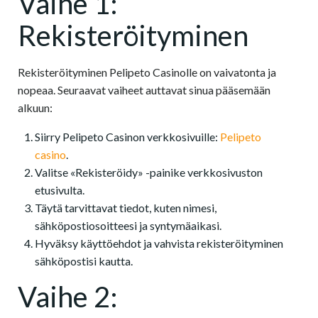
Vaihe 1:
Rekisteröityminen
Rekisteröityminen Pelipeto Casinolle on vaivatonta ja
nopeaa. Seuraavat vaiheet auttavat sinua pääsemään
alkuun:
Siirry Pelipeto Casinon verkkosivuille:
Pelipeto
casino
.
Valitse «Rekisteröidy» -painike verkkosivuston
etusivulta.
Täytä tarvittavat tiedot, kuten nimesi,
sähköpostiosoitteesi ja syntymäaikasi.
Hyväksy käyttöehdot ja vahvista rekisteröityminen
sähköpostisi kautta.
Vaihe 2: