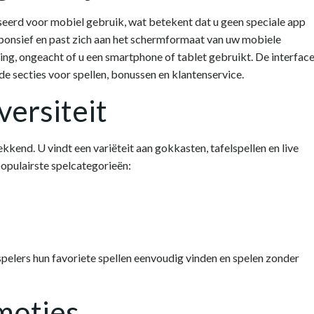
iseerd voor mobiel gebruik, wat betekent dat u geen speciale app
sponsief en past zich aan het schermformaat van uw mobiele
ing, ongeacht of u een smartphone of tablet gebruikt. De interface
e secties voor spellen, bonussen en klantenservice.
versiteit
kkend. U vindt een variëteit aan gokkasten, tafelspellen en live
populairste spelcategorieën:
pelers hun favoriete spellen eenvoudig vinden en spelen zonder
moties