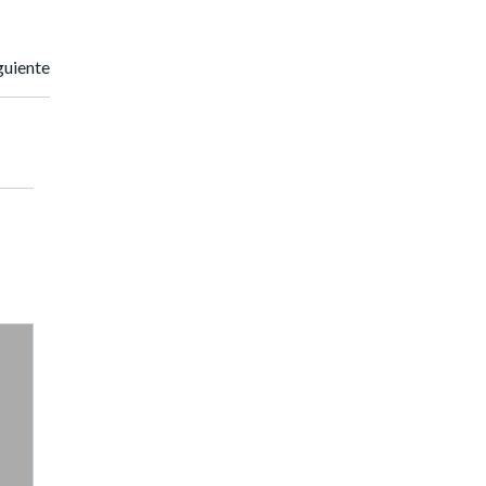
guiente