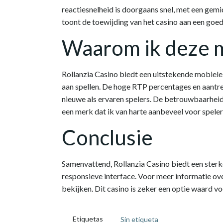
reactiesnelheid is doorgaans snel, met een gemi
toont de toewijding van het casino aan een goed
Waarom ik deze 
Rollanzia Casino biedt een uitstekende mobiele 
aan spellen. De hoge RTP percentages en aantr
nieuwe als ervaren spelers. De betrouwbaarheid
een merk dat ik van harte aanbeveel voor speler
Conclusie
Samenvattend, Rollanzia Casino biedt een sterke
responsieve interface. Voor meer informatie ove
bekijken. Dit casino is zeker een optie waard vo
Etiquetas
Sin etiqueta