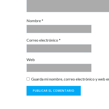
Nombre
*
Correo electrónico
*
Web
Guarda mi nombre, correo electrónico y web e