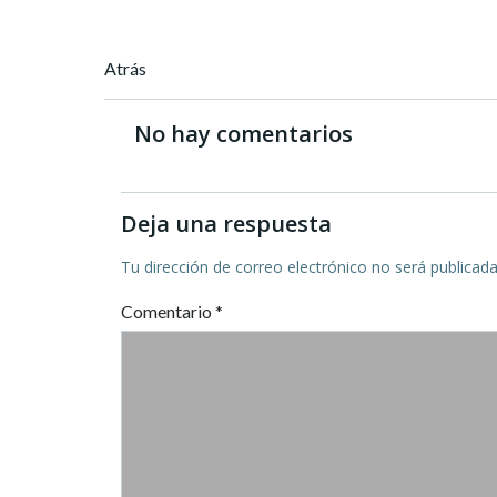
Navegación
Atrás
de
No hay comentarios
entradas
Deja una respuesta
Tu dirección de correo electrónico no será publicada
Comentario
*