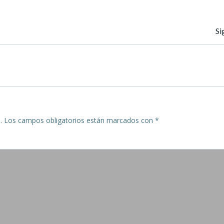
Navegación
Si
de
entradas
.
Los campos obligatorios están marcados con
*