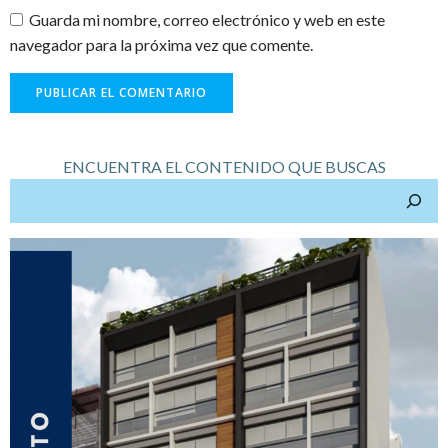
Guarda mi nombre, correo electrónico y web en este
navegador para la próxima vez que comente.
ENCUENTRA EL CONTENIDO QUE BUSCAS