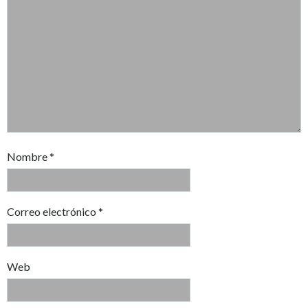
Nombre
*
Correo electrónico
*
Web