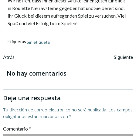
Wir hoffen, dass Ihnen dieser Artikel einen guten Einblick
in Roulette Neu Systeme gegeben hat und Sie bereit sind,
Ihr Glück bei diesem aufregenden Spiel zu versuchen. Viel
Spaß und viel Erfolg beim Spielen!
Etiquetas
Sin etiqueta
Navegación
Navegación
Atrás
Siguiente
de
de
No hay comentarios
entradas
entradas
Deja una respuesta
Tu dirección de correo electrónico no será publicada.
Los campos
obligatorios están marcados con
*
Comentario
*