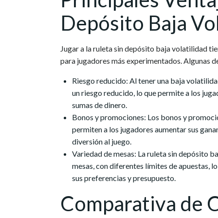
Depósito Baja Vol
Jugar a la ruleta sin depósito baja volatilidad 
para jugadores más experimentados. Algunas de l
Riesgo reducido: Al tener una baja volatilida
un riesgo reducido, lo que permite a los jug
sumas de dinero.
Bonos y promociones: Los bonos y promocione
permiten a los jugadores aumentar sus ganan
diversión al juego.
Variedad de mesas: La ruleta sin depósito ba
mesas, con diferentes límites de apuestas, l
sus preferencias y presupuesto.
Comparativa de C