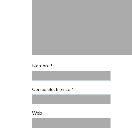
Nombre
*
Correo electrónico
*
Web