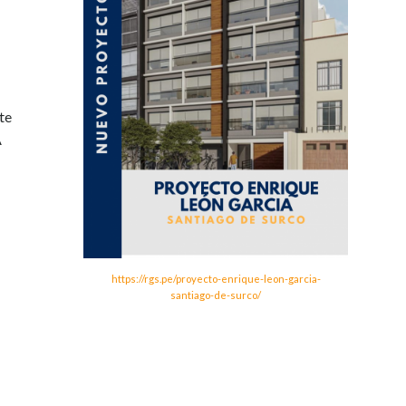
te
A
https://rgs.pe/proyecto-enrique-leon-garcia-
santiago-de-surco/