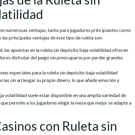
atilidad
tiene numerosas ventajas, tanto para jugadores principiantes como
as principales ventajas de este tipo de ruleta son:
d, las apuestas en la ruleta sin depósito baja volatilidad ofrecen
adores disfrutar del juego sin preocuparse por perder grandes
s especiales para la ruleta sin depósito baja volatilidad
cias sin arriesgar su propio dinero, lo que añade emoción y
ja volatilidad suele estar disponible en una amplia variedad de
o que permite a los jugadores elegir la mesa que mejor se adapte a
asinos con Ruleta sin