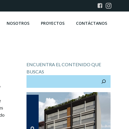
NOSOTROS
PROYECTOS
CONTÁCTANOS
ENCUENTRA EL CONTENIDO QUE
BUSCAS
o
e
es
ndo