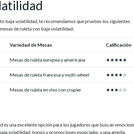
atilidad
ósito baja volatilidad, te recomendamos que pruebes los siguientes
mesas de ruleta con baja volatilidad:
Variedad de Mesas
Calificación
Mesas de ruleta europea y americana
★★★★★
Mesas de ruleta francesa y multi-wheel
★★★★☆
Mesas de ruleta en vivo con crupier
★★★☆☆
idad es una excelente opción para los jugadores que buscan emocion
baja volatilidad, bonos y promociones especiales, y una amplia