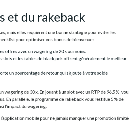
s et du rakeback
s, mais elles requièrent une bonne stratégie pour éviter les
checklist pour optimiser vos bonus de bienvenue :
les offres avec un wagering de 20 x ou moins.
s slots et les tables de blackjack offrent généralement le meilleur
orte un pourcentage de retour qui s’ajoute à votre solde
n wagering de 30 x. En jouant à un slot avec un RTP de 96,5 %, vou
nus. En parallèle, le programme de rakeback vous restitue 5 % de
nsi l’impact du wagering.
s l’application mobile pour ne jamais manquer une promotion limité