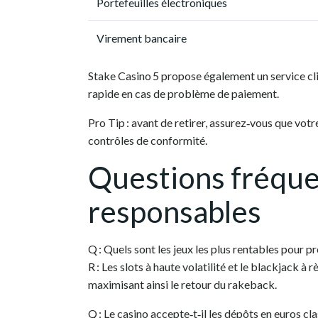
Portefeuilles électroniques
Virement bancaire
Stake Casino 5 propose également un service clie
rapide en cas de problème de paiement.
Pro Tip : avant de retirer, assurez‑vous que votre
contrôles de conformité.
Questions fréque
responsables
Q : Quels sont les jeux les plus rentables pour p
R : Les slots à haute volatilité et le blackjack à
maximisant ainsi le retour du rakeback.
Q : Le casino accepte‑t‑il les dépôts en euros cla