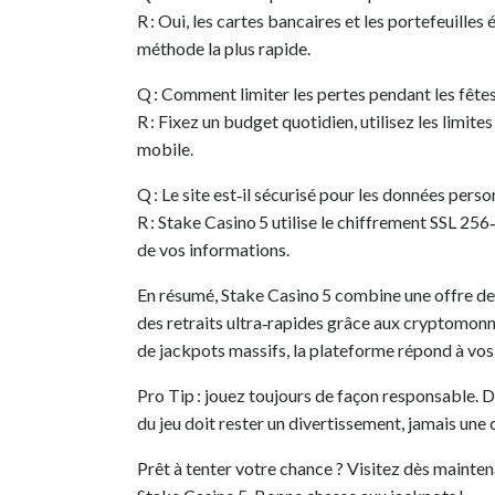
R : Oui, les cartes bancaires et les portefeuille
méthode la plus rapide.
Q : Comment limiter les pertes pendant les fêtes
R : Fixez un budget quotidien, utilisez les limite
mobile.
Q : Le site est‑il sécurisé pour les données perso
R : Stake Casino 5 utilise le chiffrement SSL 256
de vos informations.
En résumé, Stake Casino 5 combine une offre de 
des retraits ultra‑rapides grâce aux cryptomonn
de jackpots massifs, la plateforme répond à vos
Pro Tip : jouez toujours de façon responsable. Dé
du jeu doit rester un divertissement, jamais une 
Prêt à tenter votre chance ? Visitez dès maintena