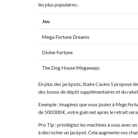
les plus populaires :
Jeu
Mega Fortune Dreams
Divine Fortune
The Dog House Megaways
En plus des jackpots, Stake Casino 5 propose de
des bonus de dépôt supplémentaires et du rake
Exemple : imaginez que vous jouiez à
Mega Fort
de 500 000 €, votre gain net après le retrait se
Pro Tip : privilégiez les machines à sous avec u
à décrocher un jackpot. Cela augmente vos chan