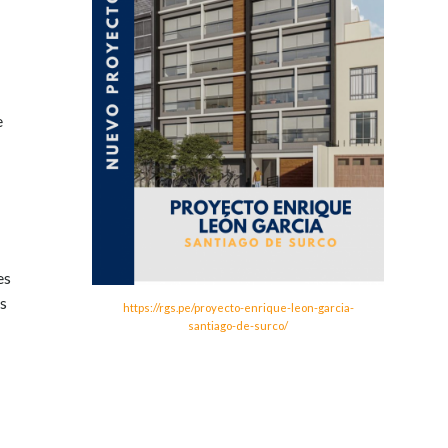
e
es
es
https://rgs.pe/proyecto-enrique-leon-garcia-
santiago-de-surco/