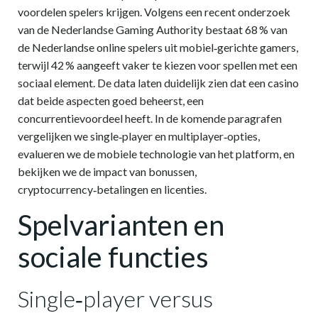
voordelen spelers krijgen. Volgens een recent onderzoek
van de Nederlandse Gaming Authority bestaat 68 % van
de Nederlandse online spelers uit mobiel‑gerichte gamers,
terwijl 42 % aangeeft vaker te kiezen voor spellen met een
sociaal element. De data laten duidelijk zien dat een casino
dat beide aspecten goed beheerst, een
concurrentievoordeel heeft. In de komende paragrafen
vergelijken we single‑player en multiplayer‑opties,
evalueren we de mobiele technologie van het platform, en
bekijken we de impact van bonussen,
cryptocurrency‑betalingen en licenties.
Spelvarianten en
sociale functies
Single‑player versus