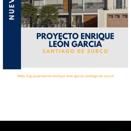
https://rgs.pe/proyecto-enrique-leon-garcia-santiago-de-surco/