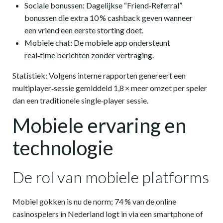
Sociale bonussen: Dagelijkse “Friend‑Referral”
bonussen die extra 10 % cashback geven wanneer
een vriend een eerste storting doet.
Mobiele chat: De mobiele app ondersteunt
real‑time berichten zonder vertraging.
Statistiek: Volgens interne rapporten genereert een
multiplayer‑sessie gemiddeld 1,8 × meer omzet per speler
dan een traditionele single‑player sessie.
Mobiele ervaring en
technologie
De rol van mobiele platforms
Mobiel gokken is nu de norm; 74 % van de online
casinospelers in Nederland logt in via een smartphone of