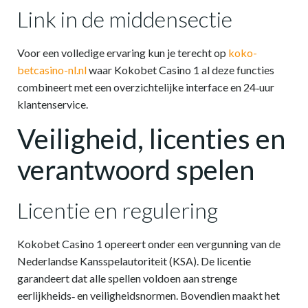
Link in de middensectie
Voor een volledige ervaring kun je terecht op
koko-
betcasino-nl.nl
waar Kokobet Casino 1 al deze functies
combineert met een overzichtelijke interface en 24‑uur
klantenservice.
Veiligheid, licenties en
verantwoord spelen
Licentie en regulering
Kokobet Casino 1 opereert onder een vergunning van de
Nederlandse Kansspelautoriteit (KSA). De licentie
garandeert dat alle spellen voldoen aan strenge
eerlijkheids‑ en veiligheidsnormen. Bovendien maakt het