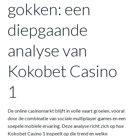
gokken: een
diepgaande
analyse van
Kokobet Casino
1
De online casinomarkt blijft in volle vaart groeien, vooral
door de combinatie van sociale multiplayer‑games en een
soepele mobiele ervaring. Deze analyse richt zich op hoe
Kokobet Casino 1 inspeelt op die trend en welke