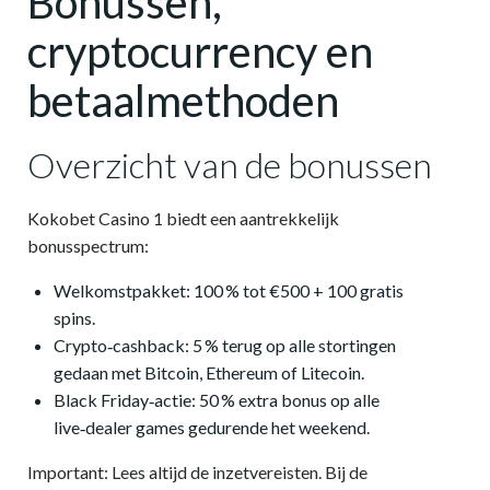
Bonussen,
cryptocurrency en
betaalmethoden
Overzicht van de bonussen
Kokobet Casino 1 biedt een aantrekkelijk
bonusspectrum:
Welkomstpakket: 100 % tot €500 + 100 gratis
spins.
Crypto‑cashback: 5 % terug op alle stortingen
gedaan met Bitcoin, Ethereum of Litecoin.
Black Friday‑actie: 50 % extra bonus op alle
live‑dealer games gedurende het weekend.
Important: Lees altijd de inzetvereisten. Bij de