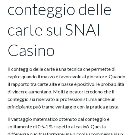
conteggio delle
carte su SNAI
Casino
Il conteggio delle carte è una tecnica che permette di
capire quando il mazzo è favorevole al giocatore. Quando
il rapporto tra carte alte e basse è positivo, le probabilità
di vincere aumentano. Molti giocatori credono che il
conteggio sia riservato ai professionisti, ma anche un
principiante può trarne vantaggio con la pratica giusta.
Il vantaggio matematico ottenuto dal conteggio è
solitamente di 0,5‑1 % rispetto al casinò. Questa
differenza può trasformare una piccola scommessa in un