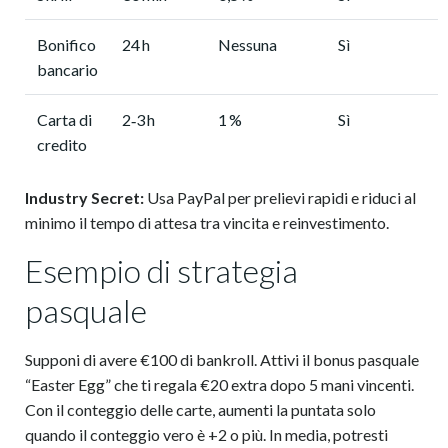
Bonifico
24 h
Nessuna
Sì
bancario
Carta di
2‑3 h
1 %
Sì
credito
Industry Secret:
Usa PayPal per prelievi rapidi e riduci al
minimo il tempo di attesa tra vincita e reinvestimento.
Esempio di strategia
pasquale
Supponi di avere €100 di bankroll. Attivi il bonus pasquale
“Easter Egg” che ti regala €20 extra dopo 5 mani vincenti.
Con il conteggio delle carte, aumenti la puntata solo
quando il conteggio vero è +2 o più. In media, potresti