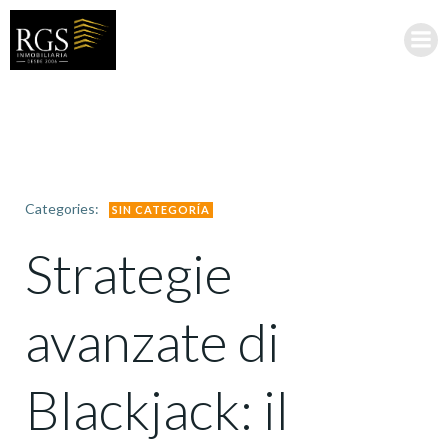
Saltar
al
contenido
Categories:
SIN CATEGORÍA
Strategie
avanzate di
Blackjack: il