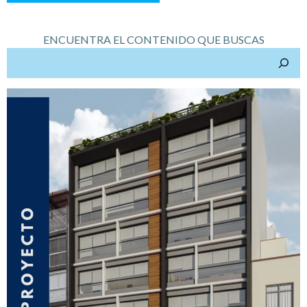
ENCUENTRA EL CONTENIDO QUE BUSCAS