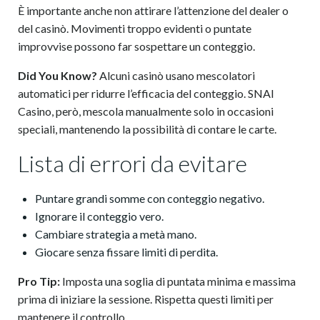
È importante anche non attirare l’attenzione del dealer o
del casinò. Movimenti troppo evidenti o puntate
improvvise possono far sospettare un conteggio.
Did You Know?
Alcuni casinò usano mescolatori
automatici per ridurre l’efficacia del conteggio. SNAI
Casino, però, mescola manualmente solo in occasioni
speciali, mantenendo la possibilità di contare le carte.
Lista di errori da evitare
Puntare grandi somme con conteggio negativo.
Ignorare il conteggio vero.
Cambiare strategia a metà mano.
Giocare senza fissare limiti di perdita.
Pro Tip:
Imposta una soglia di puntata minima e massima
prima di iniziare la sessione. Rispetta questi limiti per
mantenere il controllo.