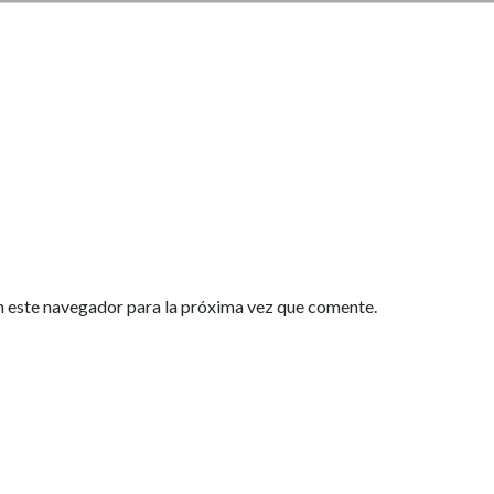
n este navegador para la próxima vez que comente.