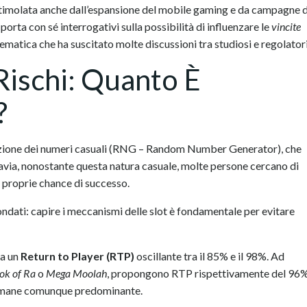
stimolata anche dall’espansione del mobile gaming e da campagne d
orta con sé interrogativi sulla possibilità di influenzare le
vincite
ematica che ha suscitato molte discussioni tra studiosi e regolatori
 Rischi: Quanto È
?
razione dei numeri casuali (RNG – Random Number Generator), che
tavia, nonostante questa natura casuale, molte persone cercano di
 proprie chance di successo.
ondati: capire i meccanismi delle slot è fondamentale per evitare
ha un
Return to Player (RTP)
oscillante tra il 85% e il 98%. Ad
ok of Ra
o
Mega Moolah
, propongono RTP rispettivamente del 96%
 rimane comunque predominante.