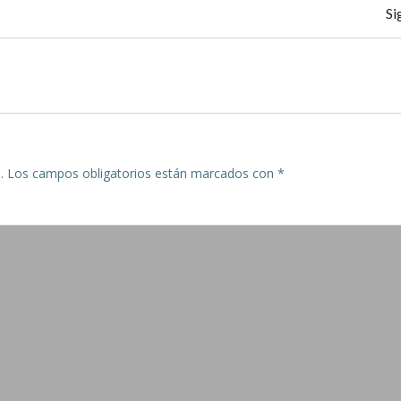
Navegación
Si
de
entradas
.
Los campos obligatorios están marcados con
*