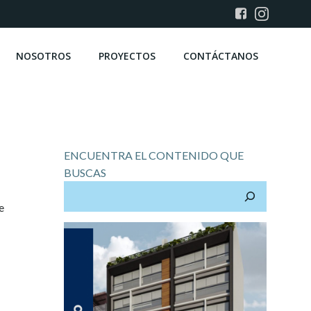
NOSOTROS
PROYECTOS
CONTÁCTANOS
ENCUENTRA EL CONTENIDO QUE
BUSCAS
e