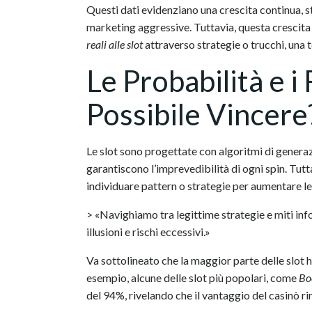
Questi dati evidenziano una crescita continua, 
marketing aggressive. Tuttavia, questa crescita p
reali alle slot
attraverso strategie o trucchi, una t
Le Probabilità e i
Possibile Vincere
Le slot sono progettate con algoritmi di gene
garantiscono l’imprevedibilità di ogni spin. Tut
individuare pattern o strategie per aumentare le
> «Navighiamo tra legittime strategie e miti inf
illusioni e rischi eccessivi.»
Va sottolineato che la maggior parte delle slot 
esempio, alcune delle slot più popolari, come
Bo
del 94%, rivelando che il vantaggio del casinò