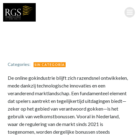
Saltar
al
contenido
Categories:
SIN CATEGORÍA
De online gokindustrie blijft zich razendsnel ontwikkelen,
mede dankzij technologische innovaties en een
veranderend marktlandschap. Een fundamenteel element
dat spelers aantrekt en tegelijkertijd uitdagingen biedt—
zeker op het gebied van verantwoord gokken—is het
gebruik van welkomstbonussen. Vooral in Nederland,
waar de regulering van de markt sinds 2021 is
toegenomen, worden dergelijke bonussen steeds