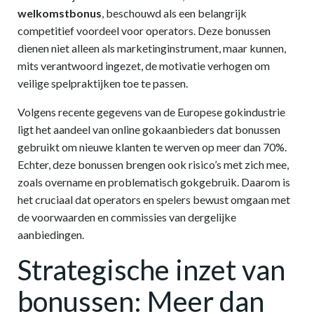
welkomstbonus
, beschouwd als een belangrijk
competitief voordeel voor operators. Deze bonussen
dienen niet alleen als marketinginstrument, maar kunnen,
mits verantwoord ingezet, de motivatie verhogen om
veilige spelpraktijken toe te passen.
Volgens recente gegevens van de Europese gokindustrie
ligt het aandeel van online gokaanbieders dat bonussen
gebruikt om nieuwe klanten te werven op meer dan 70%.
Echter, deze bonussen brengen ook risico’s met zich mee,
zoals overname en problematisch gokgebruik. Daarom is
het cruciaal dat operators en spelers bewust omgaan met
de voorwaarden en commissies van dergelijke
aanbiedingen.
Strategische inzet van
bonussen: Meer dan