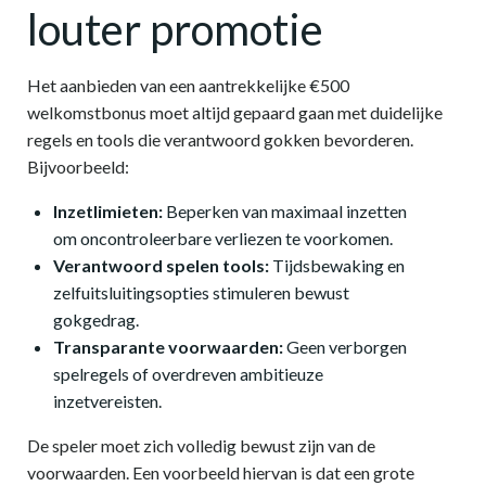
louter promotie
Het aanbieden van een aantrekkelijke €500
welkomstbonus moet altijd gepaard gaan met duidelijke
regels en tools die verantwoord gokken bevorderen.
Bijvoorbeeld:
Inzetlimieten:
Beperken van maximaal inzetten
om oncontroleerbare verliezen te voorkomen.
Verantwoord spelen tools:
Tijdsbewaking en
zelfuitsluitingsopties stimuleren bewust
gokgedrag.
Transparante voorwaarden:
Geen verborgen
spelregels of overdreven ambitieuze
inzetvereisten.
De speler moet zich volledig bewust zijn van de
voorwaarden. Een voorbeeld hiervan is dat een grote