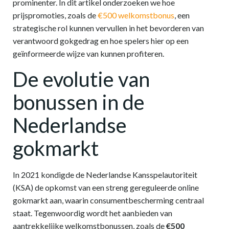
prominenter. In dit artikel onderzoeken we hoe
prijspromoties, zoals de
€500 welkomstbonus
, een
strategische rol kunnen vervullen in het bevorderen van
verantwoord gokgedrag en hoe spelers hier op een
geïnformeerde wijze van kunnen profiteren.
De evolutie van
bonussen in de
Nederlandse
gokmarkt
In 2021 kondigde de Nederlandse Kansspelautoriteit
(KSA) de opkomst van een streng gereguleerde online
gokmarkt aan, waarin consumentbescherming centraal
staat. Tegenwoordig wordt het aanbieden van
aantrekkelijke welkomstbonussen, zoals de
€500