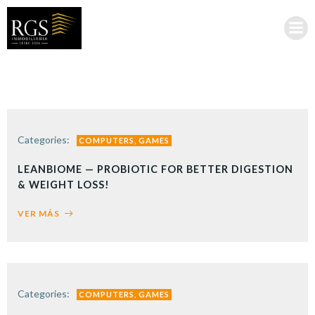
Saltar
al
contenido
Categories:
COMPUTERS, GAMES
LEANBIOME — PROBIOTIC FOR BETTER DIGESTION
& WEIGHT LOSS!
VER MÁS
Categories:
COMPUTERS, GAMES