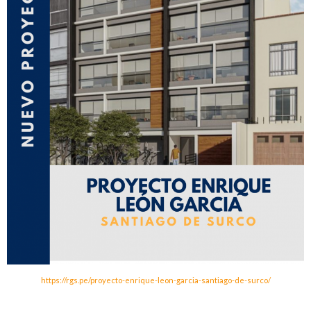
https://rgs.pe/proyecto-enrique-leon-garcia-santiago-de-surco/