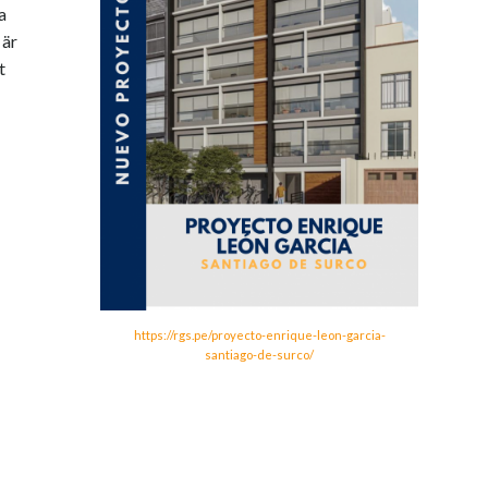
a
 är
t
https://rgs.pe/proyecto-enrique-leon-garcia-
santiago-de-surco/