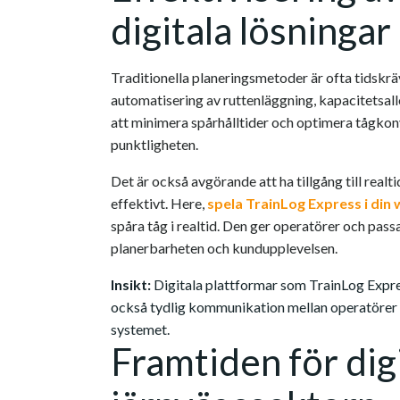
digitala lösningar
Traditionella planeringsmetoder är ofta tidskr
automatisering av ruttenläggning, kapacitetsal
att minimera spårhålltider och optimera tågkonv
punktligheten.
Det är också avgörande att ha tillgång till realt
effektivt. Here,
spela TrainLog Express i din
spåra tåg i realtid. Den ger operatörer och pass
planerbarheten och kundupplevelsen.
Insikt:
Digitala plattformar som TrainLog Expres
också tydlig kommunikation mellan operatörer o
systemet.
Framtiden för digi