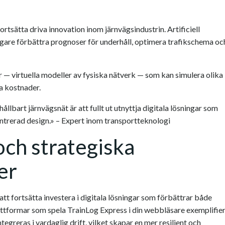
ortsätta driva innovation inom järnvägsindustrin. Artificiell
ligare förbättra prognoser för underhåll, optimera trafikschema oc
ar — virtuella modeller av fysiska nätverk — som kan simulera olika
a kostnader.
ållbart järnvägsnät är att fullt ut utnyttja digitala lösningar som
ntrerad design.» – Expert inom transportteknologi
ch strategiska
er
tt fortsätta investera i digitala lösningar som förbättrar både
lattformar som spela TrainLog Express i din webbläsare exemplifie
ntegreras i vardaglig drift, vilket skapar en mer resilient och