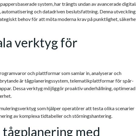
 pappersbaserade system, har trängts undan av avancerade digital
 automatisering och datadriven beslutsfattning. Denna utveckling
trategiskt behov för att möta moderna krav på punktlighet, säkerhe
la verktyg för
 programvaror och plattformar som samlar in, analyserar och
anbrytande är tågplaneringssystem, telematikplattformar för spår-
appar. Dessa verktyg möjliggör proaktiv underhållning, optimerad
erhet.
leringsverktyg som hjälper operatörer att testa olika scenarier
anering av komplexa tidtabeller och störningshantering.
v tågplanering med