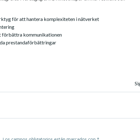
tyg för att hantera komplexiteten i nätverket
ntering
tt förbättra kommunikationen
tida prestandaförbättringar
Navegación
Si
de
entradas
.
Los campos obligatorios están marcados con
*