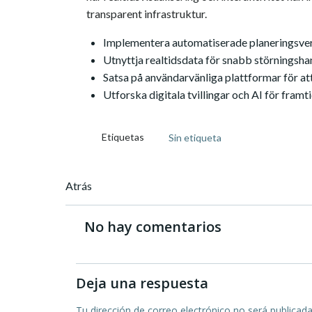
transparent infrastruktur.
Implementera automatiserade planeringsverk
Utnyttja realtidsdata för snabb störningsha
Satsa på användarvänliga plattformar för a
Utforska digitala tvillingar och AI för fram
Etiquetas
Sin etiqueta
Navegación
Atrás
de
No hay comentarios
entradas
Deja una respuesta
Tu dirección de correo electrónico no será publicada