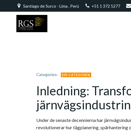
Saltar
Santiago de Surco - Lima , Perú
+51 1 372 5277
al
contenido
Categories:
SIN CATEGORÍA
Inledning: Transf
järnvägsindustrin
Under de senaste decennierna har järnvägsindu
revolutionerar hur tågplanering, spårhantering