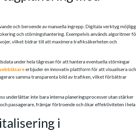
ävande och beroende av manuella ingrepp. Digitala verktyg möjlig
lokering och störningshantering. Exempelvis används algoritmer fö
ojer, vilket bidrar till att maximera trafiksäkerheten och
idsdata under hela tågresan för att hantera eventuella störningar
 webbläsare
erbjuder en innovativ plattform för att visualisera och
agerare samma transparenta bild av trafiken, vilket förbättrar
s underlättar inte bara interna planeringsprocesser utan stärker
ch passagerare, främjar förtroende och ökar effektiviteten i hela
talisering i