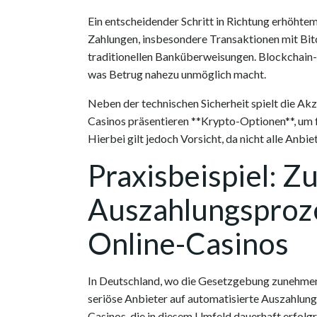
Ein entscheidender Schritt in Richtung erhöhte
Zahlungen, insbesondere Transaktionen mit Bitco
traditionellen Banküberweisungen. Blockchain-b
was Betrug nahezu unmöglich macht.
Neben der technischen Sicherheit spielt die Ak
Casinos präsentieren **Krypto-Optionen**, um f
Hierbei gilt jedoch Vorsicht, da nicht alle Anbiet
Praxisbeispiel: Z
Auszahlungsproz
Online-Casinos
In Deutschland, wo die Gesetzgebung zunehmend
seriöse Anbieter auf automatisierte Auszahlung
Casinos, die in diesem Umfeld dauerhaft erfolgr