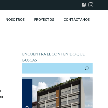
NOSOTROS
PROYECTOS
CONTÁCTANOS
ENCUENTRA EL CONTENIDO QUE
BUSCAS
er
en