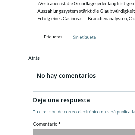
«Vertrauen ist die Grundlage jeder langfristige
Auszahlungssystem stärkt die Glaubwürdigkeit un
Erfolg eines Casinos.» — Branchenanalysten, O
Etiquetas
Sin etiqueta
Navegación
Atrás
de
No hay comentarios
entradas
Deja una respuesta
Tu dirección de correo electrónico no será publicada
Comentario
*