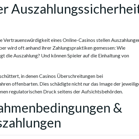
r Auszahlungssicherhei
die Vertrauenswürdigkeit eines Online-Casinos stellen Auszahlunge
reiber wird oft anhand ihrer Zahlungspraktiken gemessen: Wie
lgt die Auszahlung? Und können Spieler auf die Einhaltung von
chüttert, in denen Casinos Überschreitungen bei
ren offenbarten. Dies schädigte nicht nur das Image der jeweilig
enen regulatorischen Druck seitens der Aufsichtsbehörden.
Rahmenbedingungen &
szahlungen