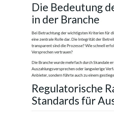
Die Bedeutung de
in der Branche
Bei Betrachtung der wichtigsten Kriterien für 
eine zentrale Rolle dar. Die Integrität der Bet
transparent sind die Prozesse? Wie schnell erfo
Versprechen vertrauen?
Die Branche wurde mehrfach durch Skandale ers
Auszahlungsversprechen oder langwierige Verfah
Anbieter, sondern führte auch zu einem gestieg
Regulatorische 
Standards für Au