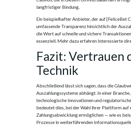
langfristiger Bindung.
Ein beispielhafter Anbieter, der auf [FeliceBet C
umfassende Transparenz hinsichtlich der Auszah
die Wert auf schnelle und sichere Transaktione
essenziell. Mehr dazu erfahren Interessierte dir
Fazit: Vertrauen
Technik
Abschließend lässt sich sagen, dass die Glaubwü
Auszahlungssysteme abhängt. In einer Branche, d
technologische Innovationen und regulatorische 
bedeutet dies, bei der Wahl ihrer Plattform auf 
Zahlungsabwicklung ermöglichen — wie es beispi
Prozesse in weiterführenden Informationsquell