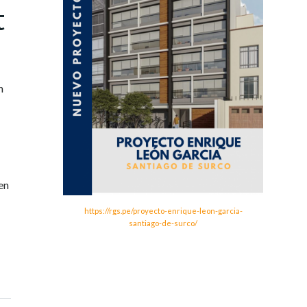
t
n
en
https://rgs.pe/proyecto-enrique-leon-garcia-
santiago-de-surco/