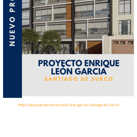
https://rgs.pe/proyecto-enrique-leon-garcia-santiago-de-surco/