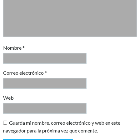
Nombre
*
Correo electrónico
*
Web
Guarda mi nombre, correo electrónico y web en este
navegador para la próxima vez que comente.