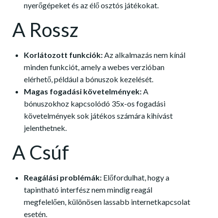
nyerőgépeket és az élő osztós játékokat.
A Rossz
Korlátozott funkciók:
Az alkalmazás nem kínál
minden funkciót, amely a webes verzióban
elérhető, például a bónuszok kezelését.
Magas fogadási követelmények:
A
bónuszokhoz kapcsolódó 35x-os fogadási
követelmények sok játékos számára kihívást
jelenthetnek.
A Csúf
Reagálási problémák:
Előfordulhat, hogy a
tapintható interfész nem mindig reagál
megfelelően, különösen lassabb internetkapcsolat
esetén.