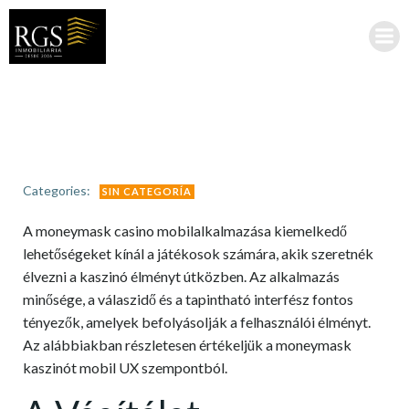
Saltar
al
contenido
Categories:
SIN CATEGORÍA
A moneymask casino mobilalkalmazása kiemelkedő
lehetőségeket kínál a játékosok számára, akik szeretnék
élvezni a kaszinó élményt útközben. Az alkalmazás
minősége, a válaszidő és a tapintható interfész fontos
tényezők, amelyek befolyásolják a felhasználói élményt.
Az alábbiakban részletesen értékeljük a moneymask
kaszinót mobil UX szempontból.