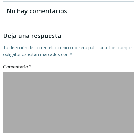
de
de
No hay comentarios
entradas
entradas
Deja una respuesta
Tu dirección de correo electrónico no será publicada.
Los campos
obligatorios están marcados con
*
Comentario
*