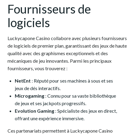
Fournisseurs de
logiciels
Luckycapone Casino collabore avec plusieurs fournisseurs
de logiciels de premier plan, garantissant des jeux de haute
qualité avec des graphismes exceptionnels et des
mécaniques de jeu innovantes. Parmi les principaux
fournisseurs, vous trouverez :
NetEnt
: Réputé pour ses machines à sous et ses
jeux de dés interactifs.
Microgaming
: Connu pour sa vaste bibliothèque
de jeux et ses jackpots progressifs.
Evolution Gaming
: Spécialiste des jeux en direct,
offrant une expérience immersive.
Ces partenariats permettent à Luckycapone Casino